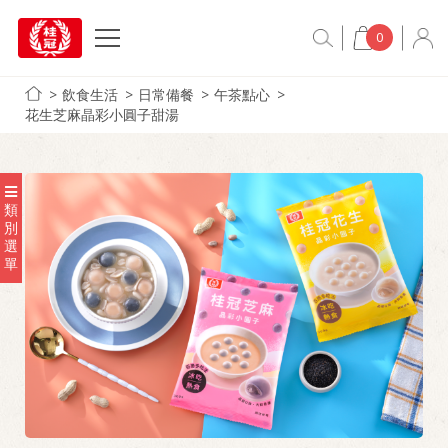
0
飲食生活
日常備餐
午茶點心
花生芝麻晶彩小圓子甜湯
類
別
選
單