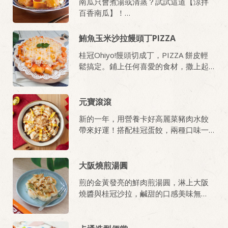
南瓜只會煮湯或清蒸？試試這道【涼拌
百香南瓜】！
利用
桂冠沙拉
滑順細緻的質地，完美結
鮪魚玉米沙拉饅頭丁PIZZA
合百香果的酸與南瓜的甜，讓口感從單
桂冠Ohiyo!饅頭切成丁，PIZZA 餅皮輕
一風味昇華為豐富的果香層次，製作過
鬆搞定。鋪上任何喜愛的食材，撒上起
程免開火，只需將南瓜薄片與西芹絲拌
司進烤箱，等待片刻立即開動。
入這道「百香果沙拉醬」，就能讓南瓜
呈現清脆酸甜口感，是夏日餐桌上最搶
元寶滾滾
手的清爽冷盤！
新的一年，用營養卡好高麗菜豬肉水餃
「百香果沙拉醬」用來沾各類蔬果都清
帶來好運！搭配桂冠蛋餃，兩種口味一
香開胃，不只是這道南瓜料理的靈魂，
次滿足！
更是所有夏日涼拌蔬果的萬用神醬！
大阪燒煎湯圓
煎的金黃發亮的鮮肉煎湯圓，淋上大阪
燒醬與桂冠沙拉，鹹甜的口感美味無
比，想不到大阪燒也能用這種簡單的方
式完成，大家也來試試吧！