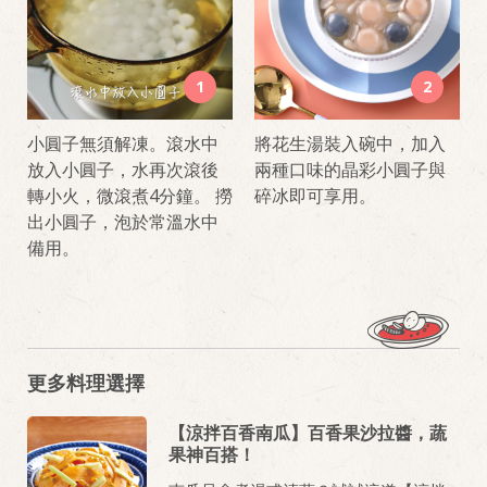
1
2
小圓子無須解凍。滾水中
將花生湯裝入碗中，加入
放入小圓子，水再次滾後
兩種口味的晶彩小圓子與
轉小火，微滾煮4分鐘。 撈
碎冰即可享用。
出小圓子，泡於常溫水中
備用。
更多料理選擇
【涼拌百香南瓜】百香果沙拉醬，蔬
果神百搭！