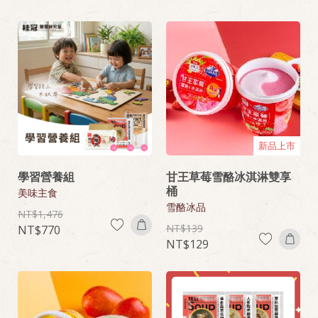
新品上市
學習營養組
甘王草莓雪酪冰淇淋雙享
桶
美味主食
雪酪冰品
1,476
139
770
129