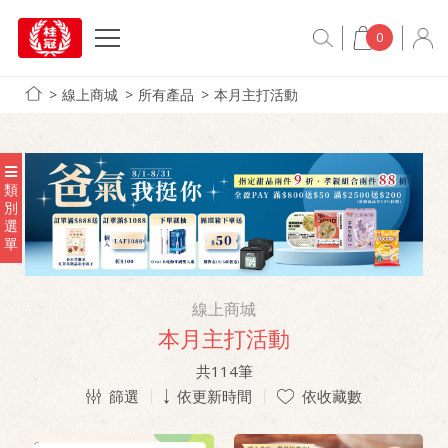
0
線上商城
所有產品
本月主打活動
類
別
選
單
線上商城
本月主打活動
共
114
筆
篩選
依更新時間
依收藏數