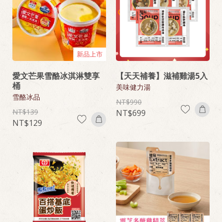
新品上市
愛文芒果雪酪冰淇淋雙享
【天天補養】滋補雞湯5入
桶
美味健力湯
雪酪冰品
990
139
699
129