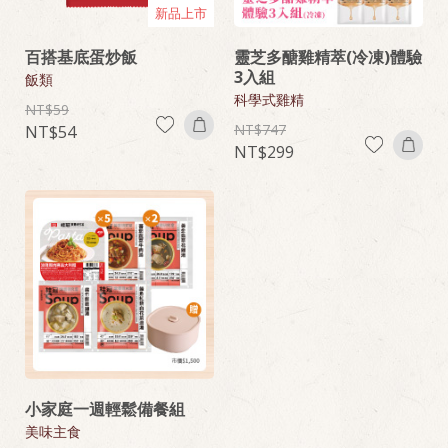
新品上市
百搭基底蛋炒飯
靈芝多醣雞精萃(冷凍)體驗
3入組
飯類
科學式雞精
59
747
54
299
小家庭一週輕鬆備餐組
美味主食