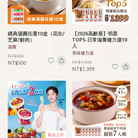
經典湯圓任選10盒（花生/
【2026高齡展】明星
芝麻/鮮肉）
TOP5-日常滋養健力湯10
入
湯圓
美味健力湯
580
1,920
500
1,399
新品上市