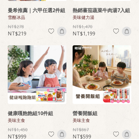
曼希推薦｜六甲任選2件組
熱銷蕃茄蔬菜牛肉湯7入組
雪酪冰品
美味健力湯
278
1,470
219
1,199
健康嘎飽飽組10件組
營養開飯組
美味主食
美味主食
1,450
867
999
599