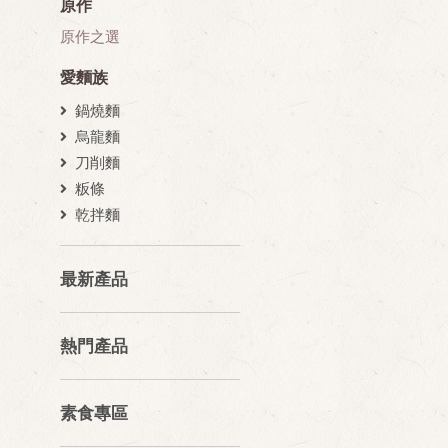
原作
原作之選
愛麵族
鍋燒麵
烏龍麵
刀削麵
粄條
乾拌麵
最新產品
熱門產品
素食專區