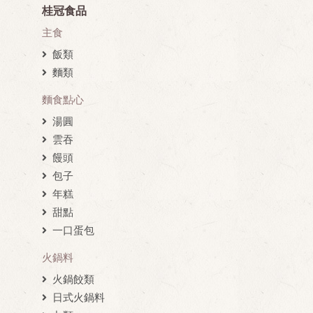
桂冠食品
主食
飯類
麵類
麵食點心
湯圓
雲吞
饅頭
包子
年糕
甜點
一口蛋包
火鍋料
火鍋餃類
日式火鍋料