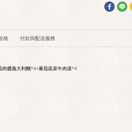
規格
付款與配送服務
肉醬義大利麵*4+蕃茄蔬菜牛肉湯*4