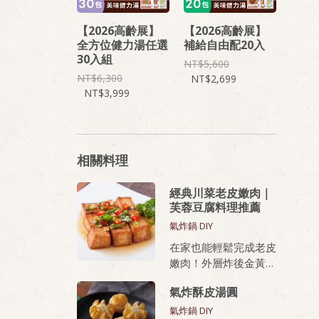
【2026高齡展】
【2026高齡展】
全方位健力湯任選
補給自由配20入
30入組
5,600
6,300
2,699
3,999
相關料理
經典川菜老皮嫩肉｜
芙蓉豆腐料理推薦
氣炸鍋 DIY
在家也能輕鬆完成老皮
嫩肉！外層炸後金黃酥
脆，內部滑嫩、蛋香濃
氣炸酥皮湯圓
厚，無論油炸或氣炸都
好上手，新手也能做出
氣炸鍋 DIY