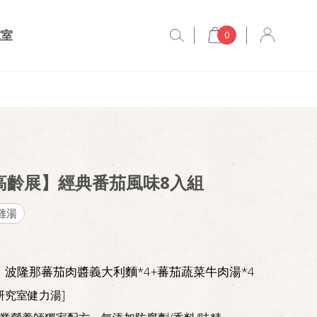
究室
0
6高齡展】經典番茄風味8入組
雞湯
：波隆那蕃茄肉醬義大利麵*4+蕃茄蔬菜牛肉湯*4
研究室健力湯]