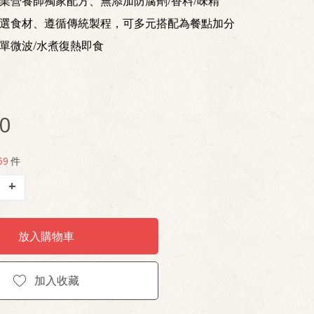
業營養師獨家配方、無添加防腐劑/香料/味精
嚴選食材、遵循傳統製程，可多元搭配為餐點加分
單微波/水煮復熱即食
0
59
件
+
放入購物車
加入收藏