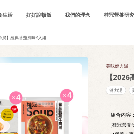
食生活
好好說頓飯
我們的理念
桂冠營養研
高齡展】經典番茄風味8入組
美味健力湯
【202
健力湯
組合內容
[桂冠營養