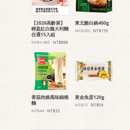
【2026高齡展】
東北酸白鍋400g
輕盈紅白義大利麵
289
159
任選15入組
1,485
888
香菇肉燥風味鍋燒
黃金魚蛋120g
麵
77
59
44
33