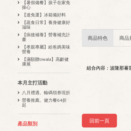
【暑假備餐】孩子在家免
操心
【達免運】冰箱備好料
【蔬食日常】養身健康好
滋味
【病後補養】營養補充計
商品特色
商品
畫
【孝親專屬】給爸媽美味
營養
【滿額贈owala】高齡健
康展
組合內容：波隆那蕃茄
本月主打活動
八月禮遇。輸碼領券現折
營養推薦。健力餐64折
起
回前一頁
產品類別