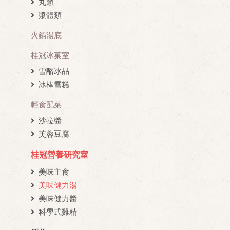
丸類
漿體類
火鍋湯底
桂冠冰菓室
雪酪冰品
冰棒雪糕
輕食配菜
沙拉醬
芙蓉豆腐
桂冠營養研究室
美味主食
美味健力湯
美味健力醬
科學式雞精