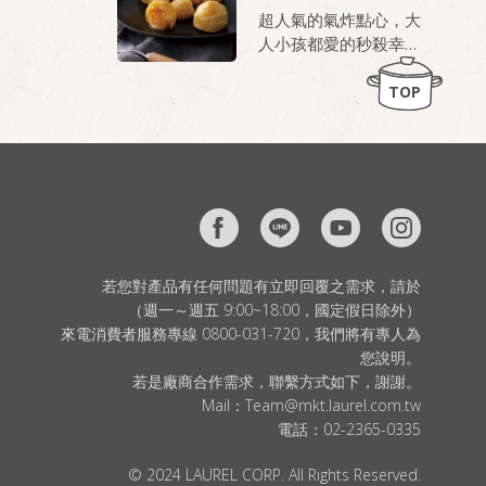
餐廳級美味。
超人氣的氣炸點心，大
人小孩都愛的秒殺幸福
桂冠芙蓉豆腐，就是做
甜點
老皮嫩肉的秘密武器！
TOP
若您對產品有任何問題有立即回覆之需求，請於
（週一～週五 9:00~18:00，國定假日除外）
來電消費者服務專線 0800-031-720，我們將有專人為
您說明。
若是廠商合作需求，聯繫方式如下，謝謝。
Mail：
Team@mkt.laurel.com.tw
電話：
02-2365-0335
© 2024 LAUREL CORP. All Rights Reserved.