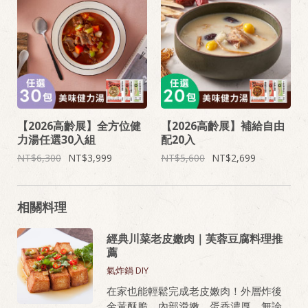
【2026高齡展】全方位健
【2026高齡展】補給自由
力湯任選30入組
配20入
6,300
3,999
5,600
2,699
相關料理
經典川菜老皮嫩肉｜芙蓉豆腐料理推
薦
氣炸鍋 DIY
在家也能輕鬆完成老皮嫩肉！外層炸後
金黃酥脆，內部滑嫩、蛋香濃厚，無論