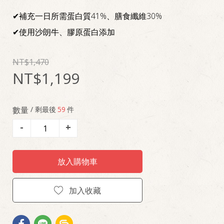
✔補充一日所需蛋白質41%、膳食纖維30%
✔使用沙朗牛、膠原蛋白添加
1,470
1,199
數量
/ 剩最後
59
件
-
+
放入購物車
加入收藏