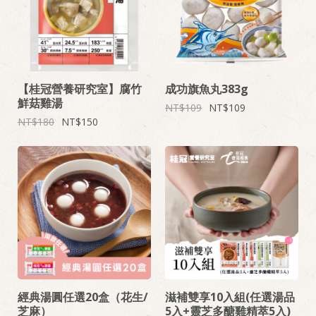
【桂冠營養研究室】腐竹
成功旗魚丸383g
鮮菇雞湯
109
109
180
150
經典湯圓任選20盒（花生/
滋補雙享10入組(任選湯品
芝麻）
5入+靈芝多醣雞精萃5入)