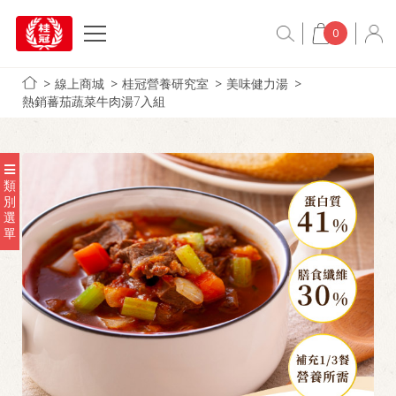
0
線上商城
桂冠營養研究室
美味健力湯
熱銷蕃茄蔬菜牛肉湯7入組
類
別
選
單