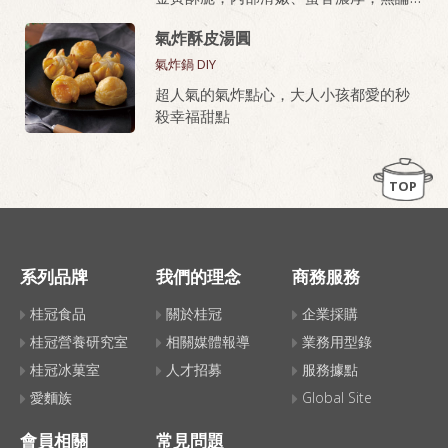
油炸或氣炸都好上手，新手也能做出餐
氣炸酥皮湯圓
廳級美味。
氣炸鍋 DIY
桂冠芙蓉豆腐，就是做老皮嫩肉的秘密
超人氣的氣炸點心，大人小孩都愛的秒
武器！
殺幸福甜點
TOP
系列品牌
我們的理念
商務服務
桂冠食品
關於桂冠
企業採購
桂冠營養研究室
相關媒體報導
業務用型錄
桂冠冰菓室
人才招募
服務據點
愛麵族
Global Site
會員相關
常見問題