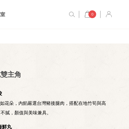
究室
0
吃雙主角
餃
如花朵，內餡嚴選台灣豬後腿肉，搭配在地竹筍與高
口不膩，顏值與美味兼具。
海鮮丸