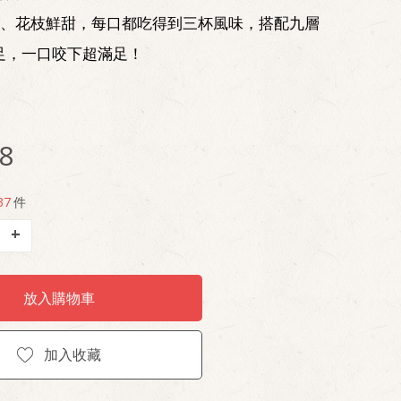
彈、花枝鮮甜，每口都吃得到三杯風味，搭配九層
足，一口咬下超滿足！
8
37
件
+
放入購物車
加入收藏