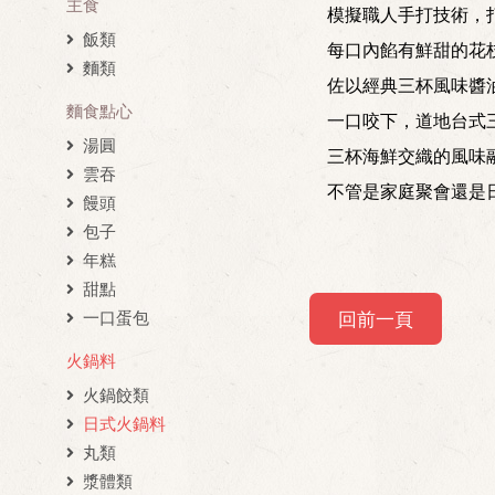
主食
模擬職人手打技術，
飯類
每口內餡有鮮甜的花
麵類
佐以經典三杯風味醬
麵食點心
一口咬下，道地台式
湯圓
三杯海鮮交織的風味
雲吞
不管是家庭聚會還是
饅頭
包子
年糕
甜點
回前一頁
一口蛋包
火鍋料
火鍋餃類
日式火鍋料
丸類
漿體類