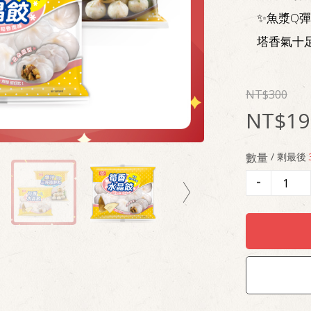
✨
魚漿Q
塔香氣十
300
19
數量
/ 剩最後
-