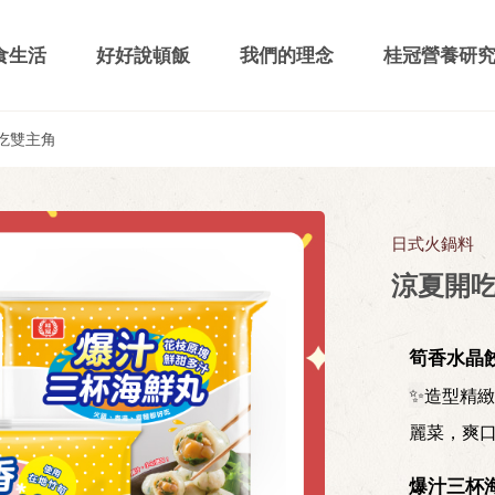
食生活
好好說頓飯
我們的理念
桂冠營養研
吃雙主角
日式火鍋料
涼夏開
筍香水晶
✨
造型精緻
麗菜，爽
爆汁三杯