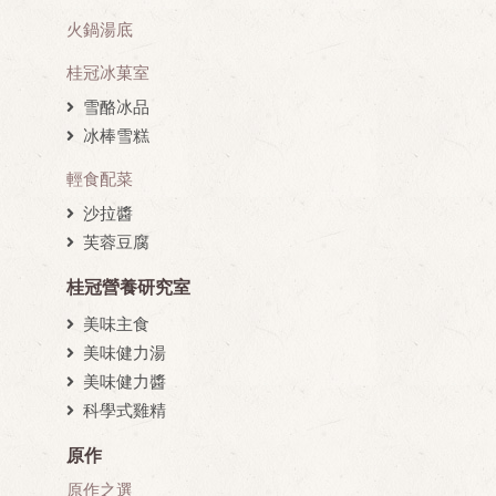
火鍋湯底
桂冠冰菓室
雪酪冰品
冰棒雪糕
輕食配菜
沙拉醬
芙蓉豆腐
桂冠營養研究室
美味主食
美味健力湯
美味健力醬
科學式雞精
原作
原作之選