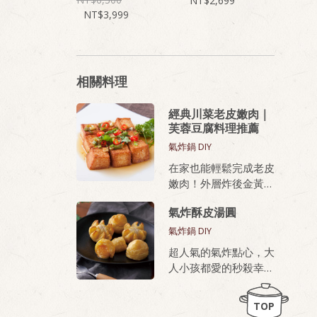
2,699
3,999
相關料理
經典川菜老皮嫩肉｜
芙蓉豆腐料理推薦
氣炸鍋 DIY
在家也能輕鬆完成老皮
嫩肉！外層炸後金黃酥
脆，內部滑嫩、蛋香濃
氣炸酥皮湯圓
厚，無論油炸或氣炸都
好上手，新手也能做出
氣炸鍋 DIY
餐廳級美味。
超人氣的氣炸點心，大
人小孩都愛的秒殺幸福
桂冠芙蓉豆腐，就是做
甜點
老皮嫩肉的秘密武器！
TOP