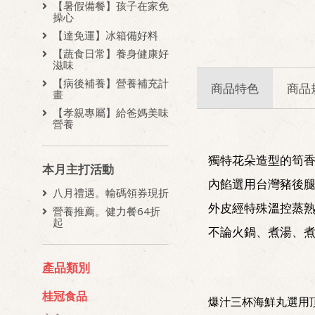
【暑假備餐】孩子在家免
操心
【達免運】冰箱備好料
【蔬食日常】養身健康好
滋味
【病後補養】營養補充計
商品特色
商品
畫
【孝親專屬】給爸媽美味
營養
獨特花朵造型的筍香
本月主打活動
內餡選用台灣豬後
八月禮遇。輸碼領券現折
外皮經特殊溫控蒸
營養推薦。健力餐64折
起
不論火鍋、煮湯、煮
產品類別
桂冠食品
爆汁三杯海鮮丸選用