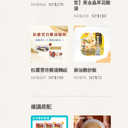
室】黃金蟲草花雞
304
279
湯
210
180
松露雲吞雞湯麵組
麻油雞炒飯
257
199
79
72
建議搭配