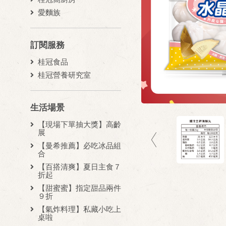
愛麵族
訂閱服務
桂冠食品
桂冠營養研究室
生活場景
【現場下單抽大獎】高齡
展
【曼希推薦】必吃冰品組
合
【百搭清爽】夏日主食７
折起
【甜蜜蜜】指定甜品兩件
９折
【氣炸料理】私藏小吃上
桌啦