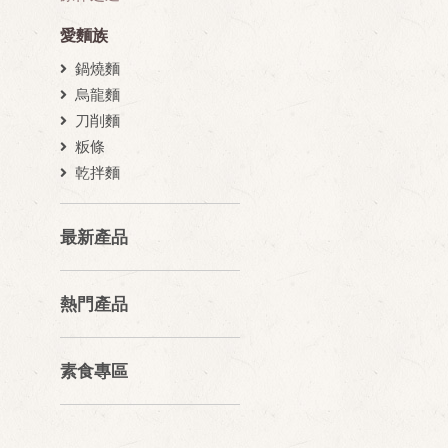
愛麵族
鍋燒麵
烏龍麵
刀削麵
粄條
乾拌麵
最新產品
熱門產品
素食專區