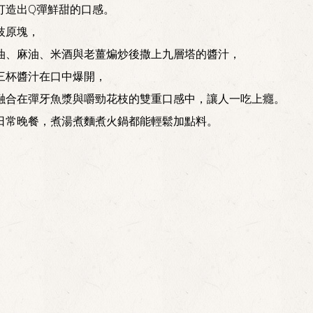
打造出Q彈鮮甜的口感。
枝原塊，
油、麻油、米酒與老薑煸炒後撒上九層塔的醬汁，
三杯醬汁在口中爆開，
融合在彈牙魚漿與嚼勁花枝的雙重口感中，讓人一吃上癮。
日常晚餐，煮湯煮麵煮火鍋都能輕鬆加點料。