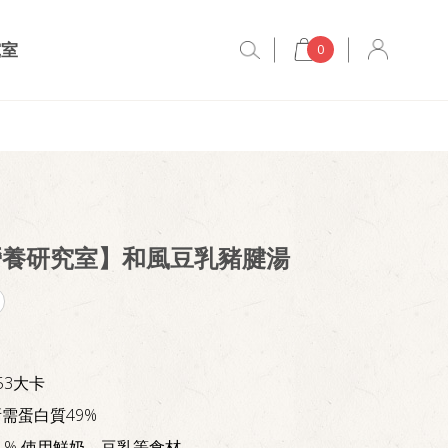
究室
0
營養研究室】和風豆乳豬腱湯
53大卡
需蛋白質49%
1% 使用鮮奶、豆乳等食材