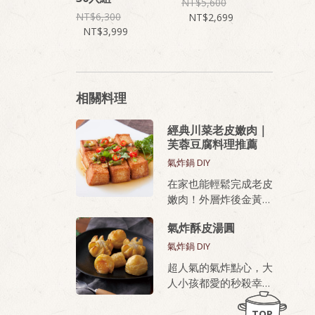
5,600
6,300
2,699
3,999
相關料理
經典川菜老皮嫩肉｜
芙蓉豆腐料理推薦
氣炸鍋 DIY
在家也能輕鬆完成老皮
嫩肉！外層炸後金黃酥
脆，內部滑嫩、蛋香濃
氣炸酥皮湯圓
厚，無論油炸或氣炸都
好上手，新手也能做出
氣炸鍋 DIY
餐廳級美味。
超人氣的氣炸點心，大
人小孩都愛的秒殺幸福
桂冠芙蓉豆腐，就是做
甜點
老皮嫩肉的秘密武器！
TOP