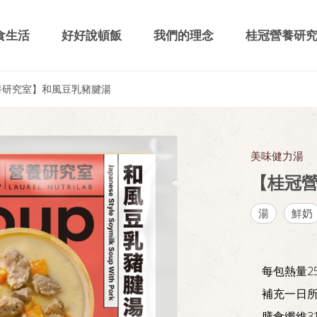
食生活
好好說頓飯
我們的理念
桂冠營養研
養研究室】和風豆乳豬腱湯
美味健力湯
【桂冠
湯
鮮奶
每包熱量2
補充一日所
膳食纖維3