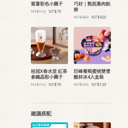
紫薯彩色小圓子
巧好｜熟煎蔥肉餡
餅
112
79
480
420
桂冠X春水堂 紅茶
巨峰葡萄蜜桃雙雪
拿鐵晶彩小圓子
酪杯冰4入盒裝
112
79
199
139
建議搭配