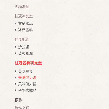
火鍋湯底
桂冠冰菓室
雪酪冰品
冰棒雪糕
輕食配菜
沙拉醬
芙蓉豆腐
桂冠營養研究室
美味主食
美味健力湯
美味健力醬
科學式雞精
原作
原作之選