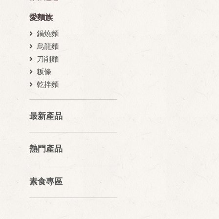
愛麵族
鍋燒麵
烏龍麵
刀削麵
粄條
乾拌麵
最新產品
熱門產品
素食專區