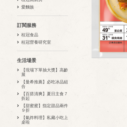
愛麵族
訂閱服務
桂冠食品
桂冠營養研究室
生活場景
【現場下單抽大獎】高齡
展
【曼希推薦】必吃冰品組
合
【百搭清爽】夏日主食７
折起
【甜蜜蜜】指定甜品兩件
９折
【氣炸料理】私藏小吃上
桌啦