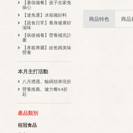
【暑假備餐】孩子在家免
操心
【達免運】冰箱備好料
商品特色
商品
【蔬食日常】養身健康好
滋味
【病後補養】營養補充計
畫
【孝親專屬】給爸媽美味
營養
本月主打活動
八月禮遇。輸碼領券現折
營養推薦。健力餐64折
起
產品類別
桂冠食品