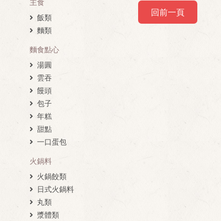
主食
回前一頁
飯類
麵類
麵食點心
湯圓
雲吞
饅頭
包子
年糕
甜點
一口蛋包
火鍋料
火鍋餃類
日式火鍋料
丸類
漿體類