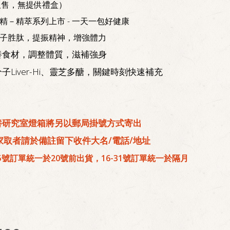
販售，無提供禮盒）
精－精萃系列上市 - 一天一包好健康
分子胜肽，提振精神，增強體力
養食材，調整體質，滋補強身
子Liver-Hi、靈芝多醣，關鍵時刻快速補充
養研究室燈箱將另以郵局掛號方式寄出
家取者請於備註留下收件大名/電話/地址
15號訂單統一於20號前出貨，16-31號訂單統一於隔月