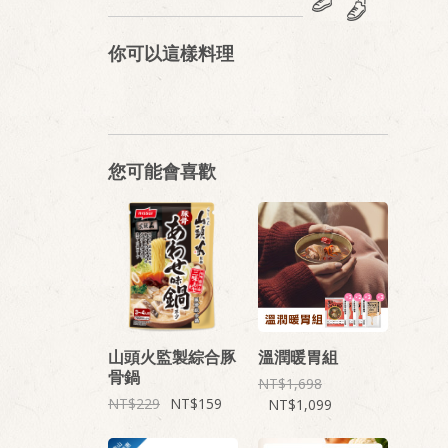
你可以這樣料理
您可能會喜歡
山頭火監製綜合豚
溫潤暖胃組
骨鍋
1,698
229
159
1,099