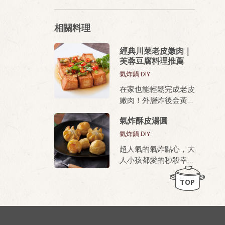
相關料理
經典川菜老皮嫩肉｜
芙蓉豆腐料理推薦
氣炸鍋 DIY
在家也能輕鬆完成老皮
嫩肉！外層炸後金黃酥
脆，內部滑嫩、蛋香濃
氣炸酥皮湯圓
厚，無論油炸或氣炸都
好上手，新手也能做出
氣炸鍋 DIY
餐廳級美味。
超人氣的氣炸點心，大
人小孩都愛的秒殺幸福
桂冠芙蓉豆腐，就是做
甜點
老皮嫩肉的秘密武器！
TOP