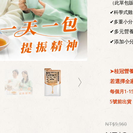
（此單包
✔科學式雞
✔多重小
✔多元營
✔添加小分
➤桂冠營
若選擇全
每個月1-
5號前出貨
9,960