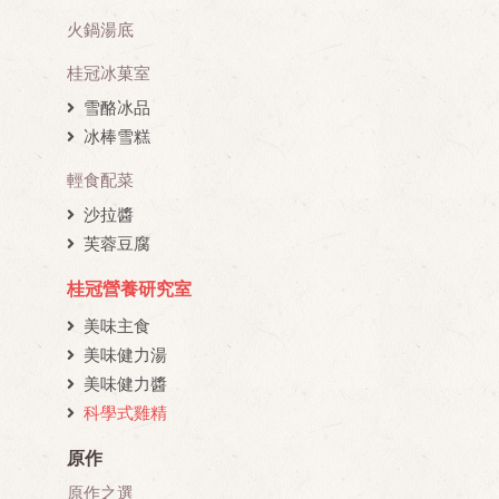
火鍋湯底
桂冠冰菓室
雪酪冰品
冰棒雪糕
輕食配菜
沙拉醬
芙蓉豆腐
桂冠營養研究室
美味主食
美味健力湯
美味健力醬
科學式雞精
原作
原作之選