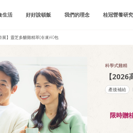
食生活
好好說頓飯
我們的理念
桂冠營養研
高齡展】靈芝多醣雞精萃(冷凍)40包
科學式雞精
【202
產後補給
限時贈桂