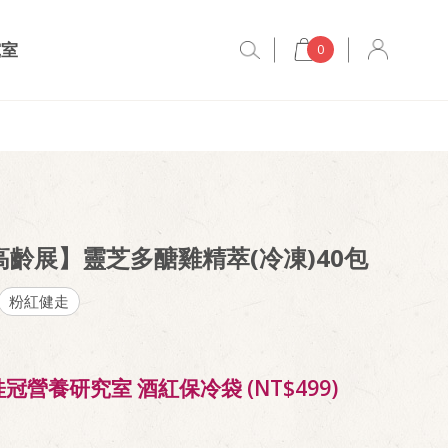
究室
0
6高齡展】靈芝多醣雞精萃(冷凍)40包
粉紅健走
冠營養研究室 酒紅保冷袋 (NT$499)