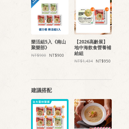
樂活組5入《南山
【2026高齡展】
聚樂部》
地中海飲食營養補
給組
900
900
1,434
950
建議搭配