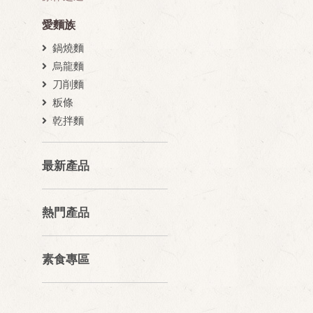
愛麵族
鍋燒麵
烏龍麵
刀削麵
粄條
乾拌麵
最新產品
熱門產品
素食專區