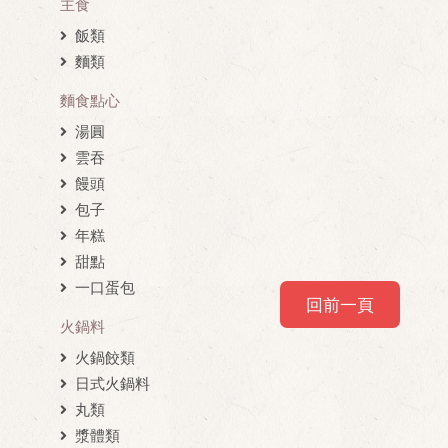
主食
飯類
麵類
麵食點心
湯圓
雲吞
饅頭
包子
年糕
甜點
一口蛋包
回前一頁
火鍋料
火鍋餃類
日式火鍋料
丸類
漿體類