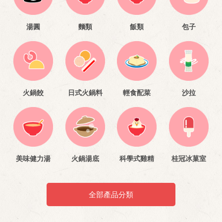
湯圓
麵類
飯類
包子
火鍋餃
日式火鍋料
輕食配菜
沙拉
美味健力湯
火鍋湯底
科學式雞精
桂冠冰菓室
全部產品分類