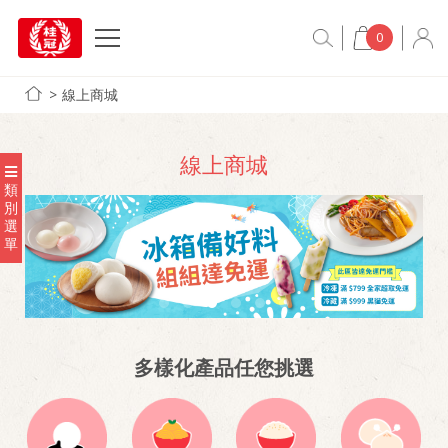
0
線上商城
線上商城
類
別
選
單
多樣化產品任您挑選