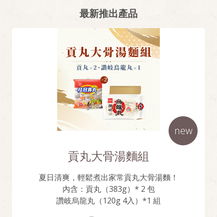
最新推出產品
new
貢丸大骨湯麵組
夏日清爽，輕鬆煮出家常貢丸大骨湯麵！
內含：
貢丸（383g）* 2 包
讚岐烏龍丸（120g 4入）*1 組