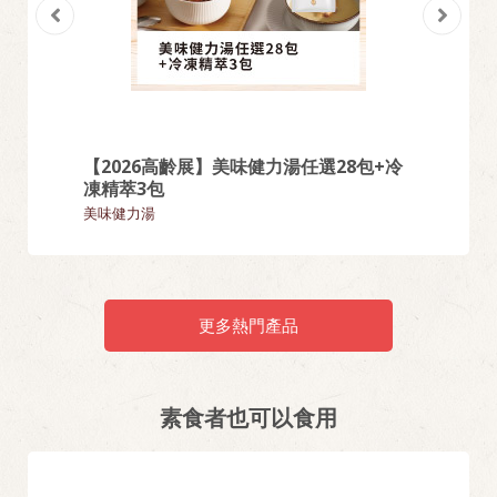
【2026高齡展】美味健力湯任選28包+冷
【熱門
凍精萃3包
麵類
美味健力湯
更多熱門產品
素食者也可以食用