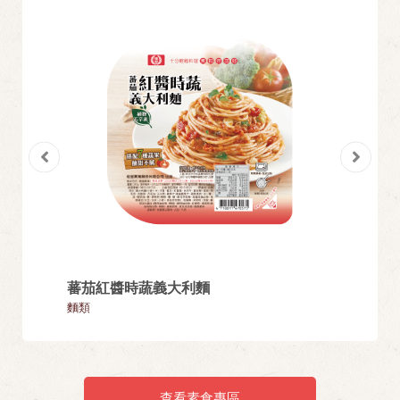
蕃茄紅醬時蔬義大利麵
芝麻包
麵類
湯圓
查看素食專區