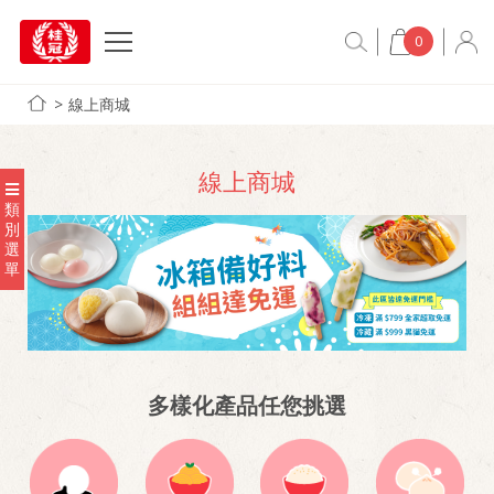
0
線上商城
線上商城
類
別
選
單
多樣化產品任您挑選