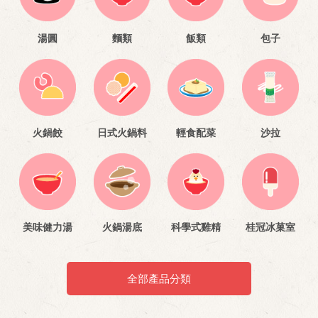
湯圓
麵類
飯類
包子
火鍋餃
日式火鍋料
輕食配菜
沙拉
美味健力湯
火鍋湯底
科學式雞精
桂冠冰菓室
全部產品分類