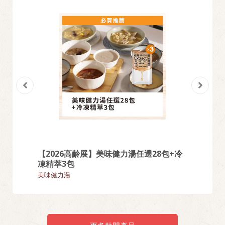
【2026高齡展】美味健力湯任選28包+冷
【熱門
凍精萃3包
麵類
美味健力湯