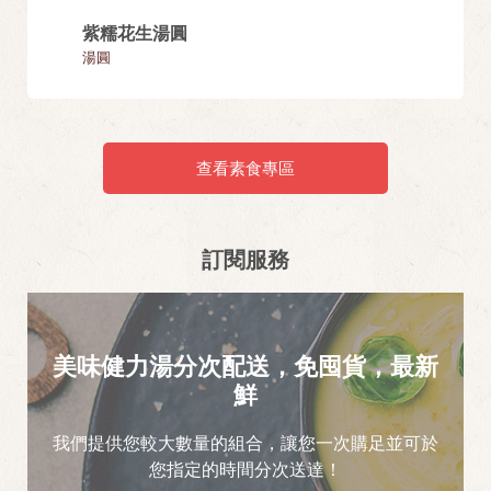
紫糯花生湯圓
松露野
湯圓
飯類
查看素食專區
訂閱服務
美味健力湯分次配送，免囤貨，最新
鮮
我們提供您較大數量的組合，讓您一次購足並可於
您指定的時間分次送達！