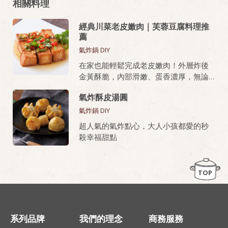
相關料理
經典川菜老皮嫩肉｜芙蓉豆腐料理推
薦
氣炸鍋 DIY
在家也能輕鬆完成老皮嫩肉！外層炸後
金黃酥脆，內部滑嫩、蛋香濃厚，無論
油炸或氣炸都好上手，新手也能做出餐
氣炸酥皮湯圓
廳級美味。
氣炸鍋 DIY
桂冠芙蓉豆腐，就是做老皮嫩肉的秘密
超人氣的氣炸點心，大人小孩都愛的秒
武器！
殺幸福甜點
TOP
系列品牌
我們的理念
商務服務