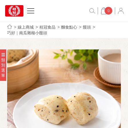
0
線上商城
桂冠食品
麵食點心
饅頭
巧好｜南瓜雜糧小饅頭
類
別
選
單