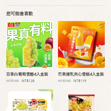
您可能會喜歡
百香白葡萄雪酪4入盒裝
芒果煉乳夾心雪糕4入盒裝
180
128
180
119