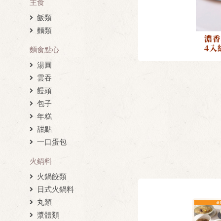
主食
飯類
麵類
麵食點心
湯圓
雲吞
饅頭
包子
年糕
甜點
一口蛋包
火鍋料
火鍋餃類
日式火鍋料
丸類
漿體類