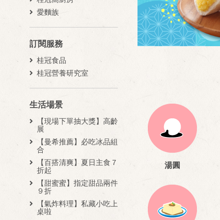
愛麵族
訂閱服務
桂冠食品
桂冠營養研究室
生活場景
【現場下單抽大獎】高齡
展
【曼希推薦】必吃冰品組
合
【百搭清爽】夏日主食７
湯圓
折起
【甜蜜蜜】指定甜品兩件
９折
【氣炸料理】私藏小吃上
桌啦