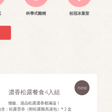
底
科學式雞精
桂冠冰菓室
new
濃香松露餐食4入組
燉飯、湯品松露濃香都滿溢！
內含：
松露雲吞（附松露雞高湯包）* 2 盒