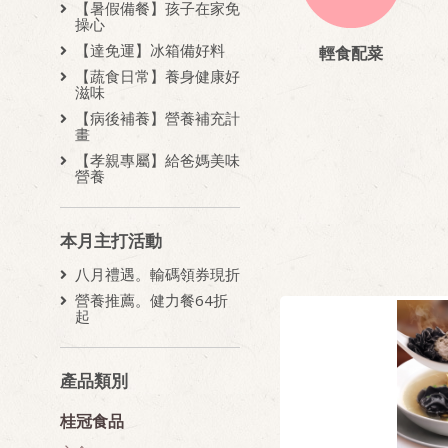
【暑假備餐】孩子在家免
操心
【達免運】冰箱備好料
輕食配菜
【蔬食日常】養身健康好
滋味
【病後補養】營養補充計
畫
【孝親專屬】給爸媽美味
營養
本月主打活動
八月禮遇。輸碼領券現折
營養推薦。健力餐64折
起
產品類別
桂冠食品