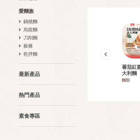
愛麵族
鍋燒麵
烏龍麵
刀削麵
粄條
乾拌麵
松露野菇燉飯
花生雙醬湯圓
蕃茄紅
大利麵
最新產品
飯類
湯圓
麵類
熱門產品
素食專區