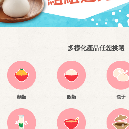
多樣化產品任您挑選
麵類
飯類
包子