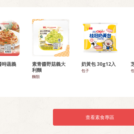
醬時蔬義
素青醬野菇義大
奶黃包 30g12入
利麵
包子
麵類
查看素食專區