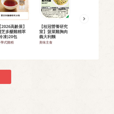
【2026高齡展】
【桂冠營養研究
【熱門回購】精
靈芝多醣雞精萃
室】菠菜雞胸肉
選回味炒飯9入組
(冷凍)20包
義大利麵
飯類
科學式雞精
美味主食