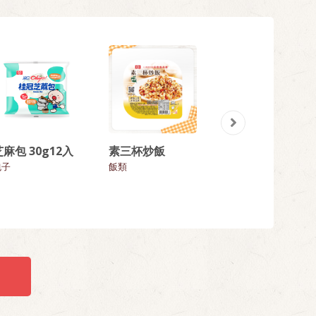
芝麻包 30g12入
素三杯炒飯
花生湯圓
包子
飯類
湯圓