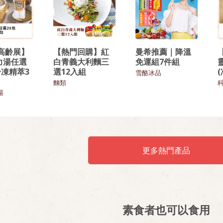
6高齡展】
【熱門回購】紅
曼希推薦｜降溫
力湯任選
白青義大利麵三
免運組7件組
冷凍精萃3
選12入組
雪酪冰品
麵類
湯
更多熱門產品
素食者也可以食用