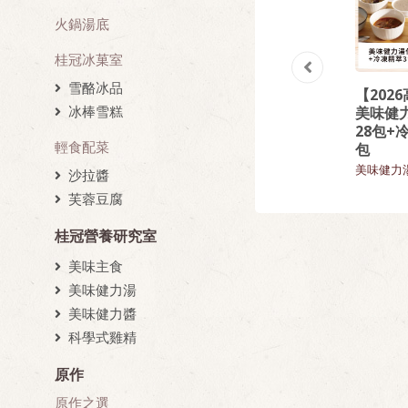
火鍋湯底
桂冠冰菓室
雪酪冰品
】
【桂冠營養研究
【熱門回購】精
【202
冰棒雪糕
萃
室】菠菜雞胸肉
選回味炒飯9入組
美味健
義大利麵
28包+
飯類
輕食配菜
包
美味主食
美味健力
沙拉醬
芙蓉豆腐
桂冠營養研究室
美味主食
美味健力湯
美味健力醬
科學式雞精
原作
原作之選