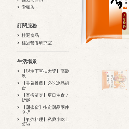
愛麵族
訂閱服務
桂冠食品
桂冠營養研究室
生活場景
【現場下單抽大獎】高齡
展
【曼希推薦】必吃冰品組
合
【百搭清爽】夏日主食７
折起
【甜蜜蜜】指定甜品兩件
９折
【氣炸料理】私藏小吃上
桌啦