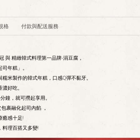
規格
付款與配送服務
冠 與 精緻韓式料理第一品牌-涓豆腐，
起司年糕」。
與糯米製作的韓式年糕，口感Q彈不黏牙。
香濃好吃。
4分鐘，就可撈起享用。
包裹融化起司內餡 ，
癒感十足!
，料理百搭又多變!