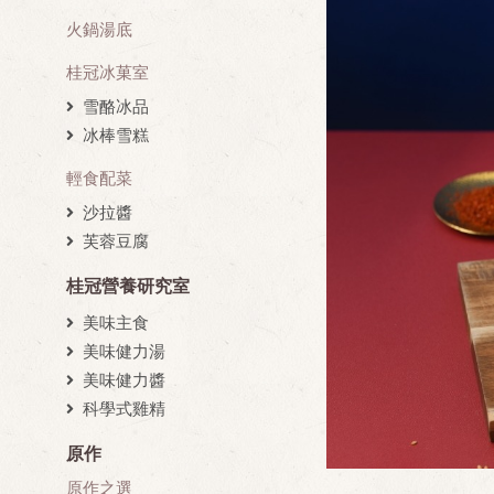
火鍋湯底
桂冠冰菓室
雪酪冰品
冰棒雪糕
輕食配菜
沙拉醬
芙蓉豆腐
桂冠營養研究室
美味主食
美味健力湯
美味健力醬
科學式雞精
原作
原作之選