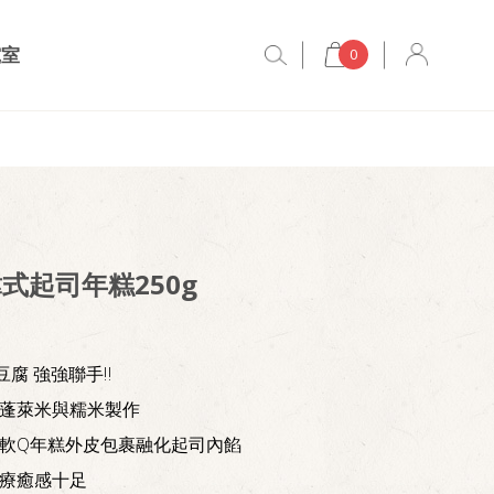
究室
0
式起司年糕250g
涓豆腐 強強聯手‼️
地蓬萊米與糯米製作
軟Q年糕外皮包裹融化起司內餡
下療癒感十足