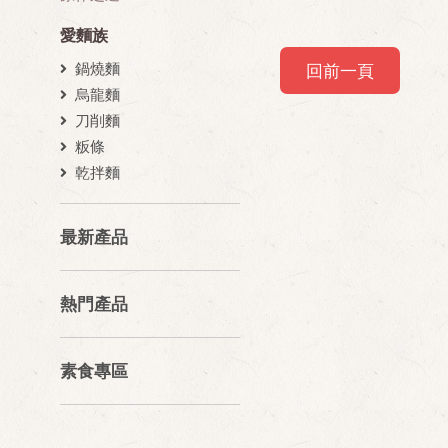
愛麵族
鍋燒麵
回前一頁
烏龍麵
刀削麵
粄條
乾拌麵
最新產品
熱門產品
素食專區