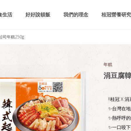
食生活
好好說頓飯
我們的理念
桂冠營養研
司年糕250g
年糕
涓豆腐韓
‼️桂冠 X 
✨台灣在
✨熱呼呼的
✨一口咬