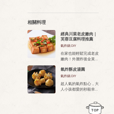
相關料理
經典川菜老皮嫩肉｜
芙蓉豆腐料理推薦
氣炸鍋 DIY
在家也能輕鬆完成老皮
嫩肉！外層炸後金黃酥
脆，內部滑嫩、蛋香濃
氣炸酥皮湯圓
厚，無論油炸或氣炸都
好上手，新手也能做出
氣炸鍋 DIY
餐廳級美味。
超人氣的氣炸點心，大
人小孩都愛的秒殺幸福
桂冠芙蓉豆腐，就是做
甜點
老皮嫩肉的秘密武器！
TOP