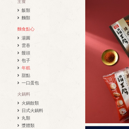
主食
飯類
麵類
麵食點心
湯圓
雲吞
饅頭
包子
年糕
甜點
一口蛋包
火鍋料
火鍋餃類
日式火鍋料
丸類
漿體類