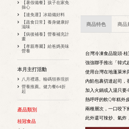
【暑假備餐】孩子在家免
操心
【達免運】冰箱備好料
【蔬食日常】養身健康好
商品特色
商品
滋味
【病後補養】營養補充計
畫
【孝親專屬】給爸媽美味
營養
台灣冷凍食品龍頭-桂
強強聯手推出「韓式
本月主打活動
使用台灣在地蓬萊米
八月禮遇。輸碼領券現折
內餡包裹切達起司，
營養推薦。健力餐64折
加入火鍋或入湯只要
起
熱呼呼的軟Q年糕外皮
兩種層次，一口咬下療
產品類別
此外還可辣炒、氣炸
桂冠食品