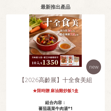
最新推出產品
new
【2026高齡展】十全食美組
★限時贈 麻油雞炒飯1盒
組合內容：
蕃茄蔬菜牛肉湯*1