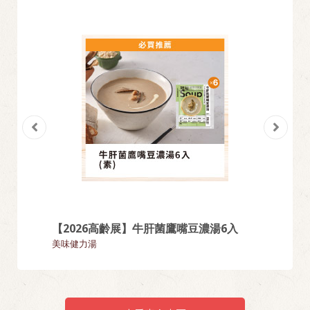
【2026高齡展】牛肝菌鷹嘴豆濃湯6入
紅白小
美味健力湯
湯圓