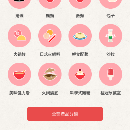
湯圓
麵類
飯類
包子
火鍋餃
日式火鍋料
輕食配菜
沙拉
美味健力湯
火鍋湯底
科學式雞精
桂冠冰菓室
全部產品分類