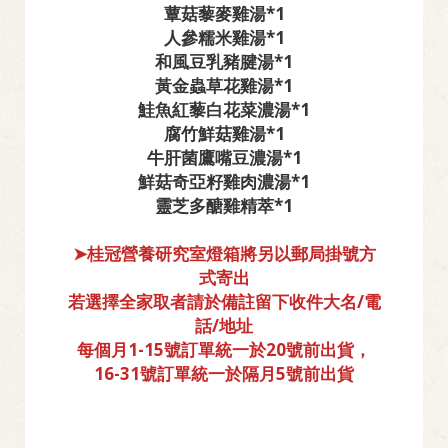
蕈菇藜麥雞湯*1
人參糯米雞湯*1
和風豆乳豬腱湯*1
黃金蟲草花雞湯*1
鮭魚紅藜白花菜濃湯*1
腐竹鮮菇雞湯*1
牛肝菌鷹嘴豆濃湯*1
鮮菇奇亞籽雞肉濃湯*1
靈芝多醣雞精萃*1
➤桂冠營養研究室燈箱將另以郵局掛號方
式寄出
若選擇全家取者請於備註留下收件大名/電
話/地址
每個月1-15號訂單統一於20號前出貨，
16-31號訂單統一於隔月5號前出貨