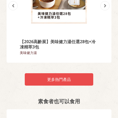
【2026高齡展】美味健力湯任選28包+冷
【熱門
凍精萃3包
麵類
美味健力湯
更多熱門產品
素食者也可以食用