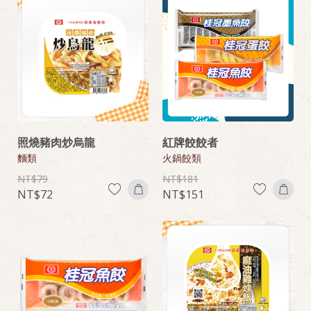
照燒豬肉炒烏龍
紅牌餃餃者
麵類
火鍋餃類
79
181
72
151