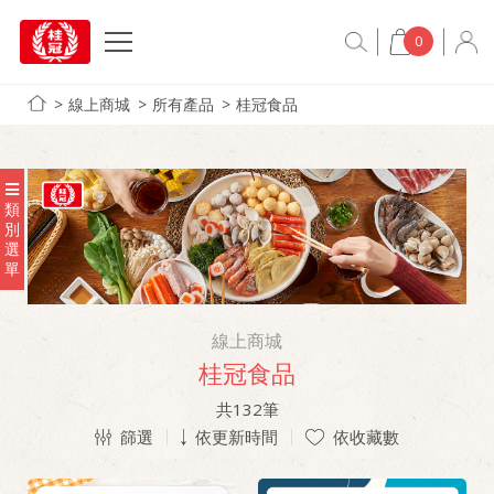
0
線上商城
所有產品
桂冠食品
類
別
選
單
線上商城
桂冠食品
共
132
筆
篩選
依更新時間
依收藏數