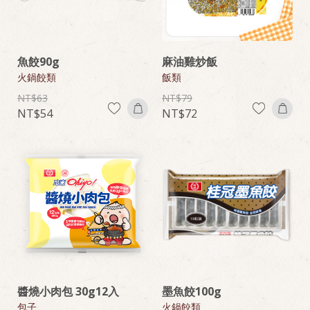
魚餃90g
麻油雞炒飯
火鍋餃類
飯類
63
79
54
72
醬燒小肉包 30g12入
墨魚餃100g
包子
火鍋餃類