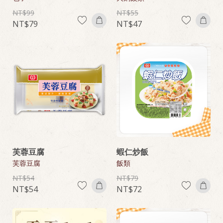
99
55
79
47
芙蓉豆腐
蝦仁炒飯
芙蓉豆腐
飯類
54
79
54
72