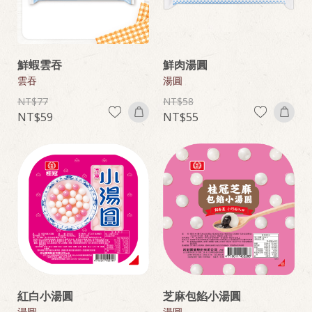
鮮蝦雲吞
鮮肉湯圓
雲吞
湯圓
77
58
59
55
紅白小湯圓
芝麻包餡小湯圓
湯圓
湯圓