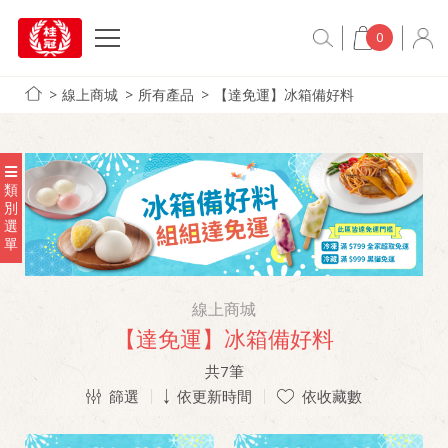
0
線上商城
所有產品
【達免運】冰箱備好料
類
別
選
單
線上商城
【達免運】冰箱備好料
共
7
筆
篩選
依更新時間
依收藏數