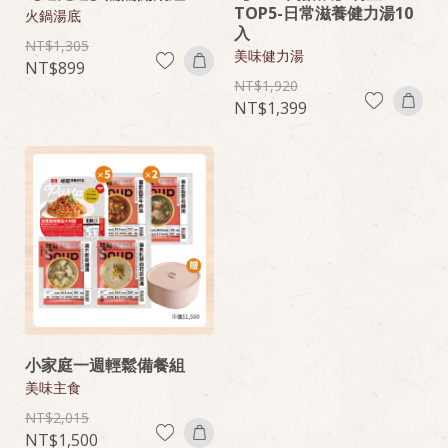
TOP5-日常滋養健力湯10
火鍋湯底
入
1,305
美味健力湯
899
1,920
1,399
小家庭一週輕鬆備餐組
美味主食
2,015
1,500