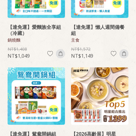
【達免運】愛麵族全享組
【達免運】懶人週間備餐
（冷藏）
組
鍋燒麵
主食
1,408
1,572
1,049
1,149
【達免運】鴛鴦開鍋組
【2026高齡展】明星