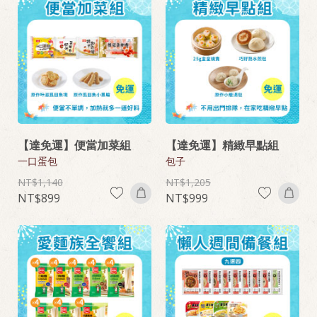
【達免運】便當加菜組
【達免運】精緻早點組
一口蛋包
包子
1,140
1,205
899
999