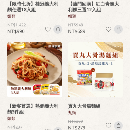
【限時七折】桂冠義大利
【熱門回購】紅白青義大
麵任選18入組
利麵三選12入組
麵類
麵類
1,422
948
990
689
【新客首選】熱銷義大利
貢丸大骨湯麵組
麵3件組
丸類
麵類
399
237
279