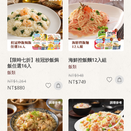
【限時七折】桂冠炒飯焗
海鮮控飯麵12入組
飯任選16入
飯類
飯類
948
1,264
749
880