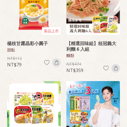
新品上市
楊枝甘露晶彩小圓子
【精選回味組】桂冠義大
利麵 6 入組
甜點
麵類
112
474
79
359