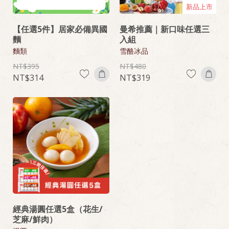
新品上市
【任選5件】居家必備異國
曼希推薦｜新口味任選三
麵
入組
麵類
雪酪冰品
395
480
314
319
經典湯圓任選5盒（花生/
芝麻/鮮肉）