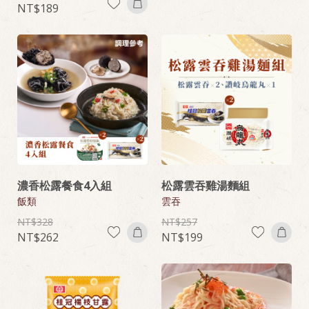
189
濃香松露餐食4入組
松露雲吞雞湯麵組
飯類
雲吞
328
257
262
199