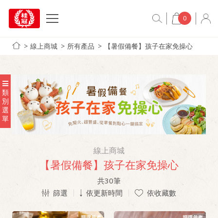
0
線上商城
所有產品
【暑假備餐】孩子在家免操心
類
別
選
單
線上商城
【暑假備餐】孩子在家免操心
共
30
筆
篩選
依更新時間
依收藏數