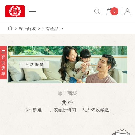
0
線上商城
所有產品
類
別
選
單
線上商城
共
0
筆
篩選
依更新時間
依收藏數