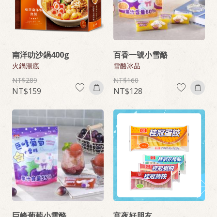
南洋叻沙鍋400g
百香一號小雪酪
火鍋湯底
雪酪冰品
289
160
159
128
巨峰葡萄小雪酪
宵夜好朋友