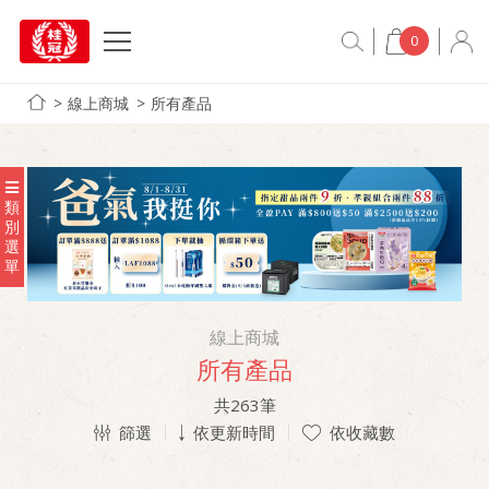
0
線上商城
所有產品
類
別
選
單
線上商城
所有產品
共
263
筆
篩選
依更新時間
依收藏數