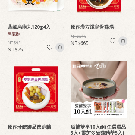
蔬穀烏龍丸120g4入
原作漢方燉烏骨雞湯
烏龍麵
665
99
665
75
原作珍饌御品佛跳牆
滋補雙享10入組(任選湯品
5入+靈芝多醣雞精萃5入)