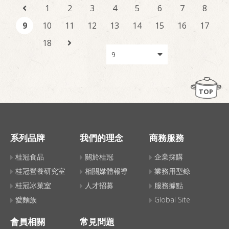
1
2
3
4
5
6
7
8
9
10
11
12
13
14
15
16
17
18
TOP
系列品牌
我們的理念
商務服務
桂冠食品
關於桂冠
企業採購
桂冠營養研究室
相關媒體報導
業務用型錄
桂冠冰菓室
人才招募
服務據點
愛麵族
Global Site
會員相關
常見問題