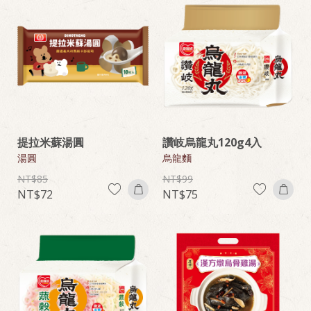
提拉米蘇湯圓
讚岐烏龍丸120g4入
湯圓
烏龍麵
85
99
72
75