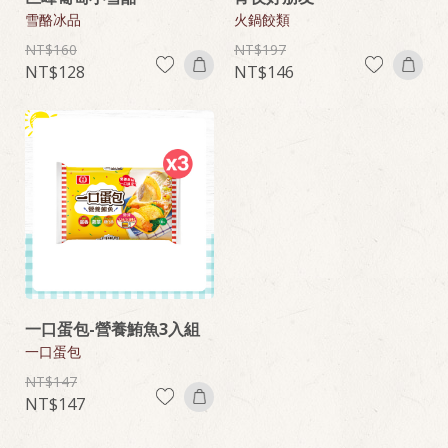
雪酪冰品
火鍋餃類
160
197
128
146
一口蛋包-營養鮪魚3入組
一口蛋包
147
147