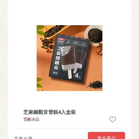
芝麻鐵觀音雪糕4入盒裝
雪酪冰品
更多產品
共有
6
筆