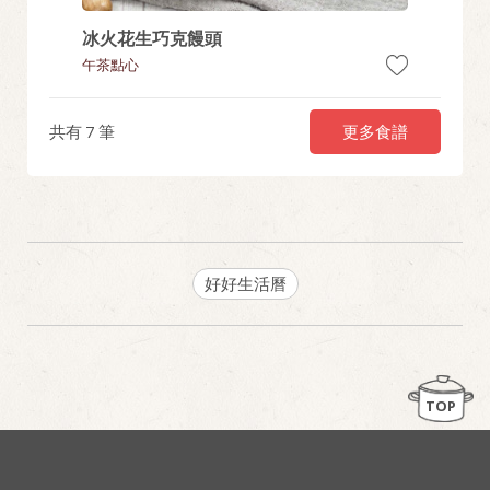
冰火花生巧克饅頭
桂花蜜
午茶點心
親友聚餐
更多食譜
共有
7
筆
好好生活曆
TOP