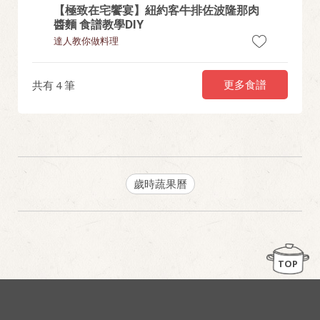
食～在
【極致在宅饗宴】紐約客牛排佐波隆那肉
【消暑
醬麵 食譜教學DIY
食譜教學
達人教你做料理
達人教你
更多食譜
共有
4
筆
歲時蔬果曆
TOP