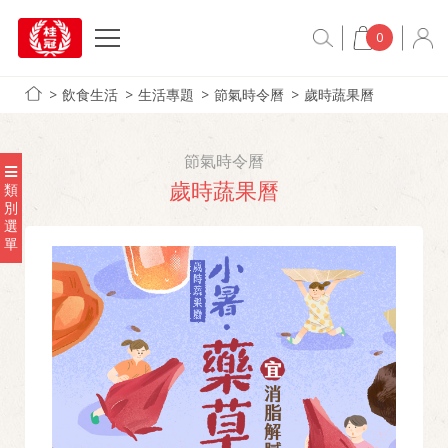
0
飲食生活
生活專題
節氣時令曆
歲時蔬果曆
節氣時令曆
歲時蔬果曆
類
別
選
單