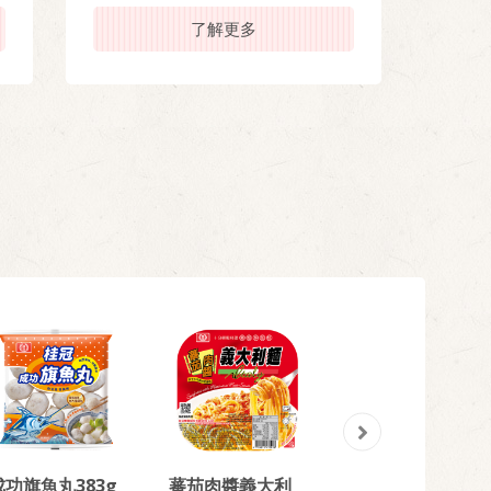
了解更多
成功旗魚丸383g
蕃茄肉醬義大利
清炒蒜香雞肉義