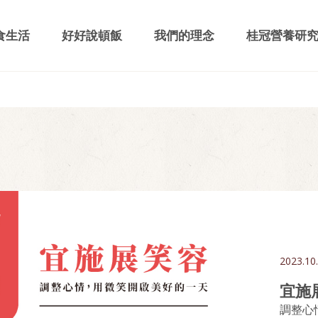
食生活
好好說頓飯
我們的理念
桂冠營養研
2023.10
宜施
調整心