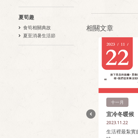
夏筍趣
相關文章
食筍相關典故
夏至消暑生活節
七月
十一月
宜紀念青春
宜冷冬暖候
2023.07.24
2023.11.22
年輕是回憶，亦是對生命的悸動
生活裡最紮實