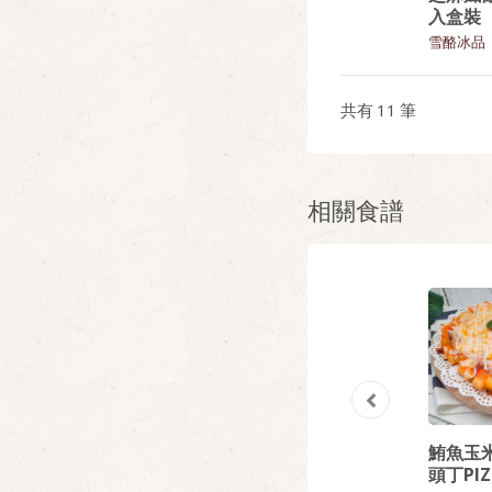
麵
大利麵
入盒裝
麵類
麵類
雪酪冰品
共有
11
筆
相關食譜
球
全素炸雞墨西哥
全素豆皮蔬食捲
鮪魚玉
捲餅
頭丁PIZ
蔬食好滋味