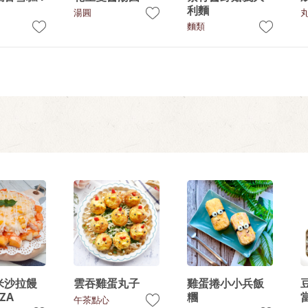
利麵
湯圓
麵類
米沙拉饅
雲吞雞蛋丸子
雞蛋捲小小兵飯
ZA
糰
午茶點心