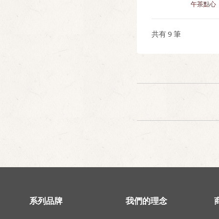
蔬食好滋味
午茶點心
共有
9
筆
系列品牌
我們的理念