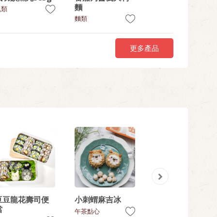
麵
大利麵
丸類
麵類
麵類
更多產品
豆豆龍花壽司便
小刺蝟麻吉冰
楊枝甘露椰奶凍
當
午茶點心
午茶點心