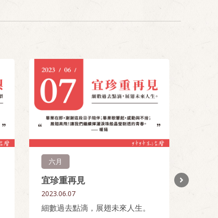
六月
三月
宜珍重再見
宜追
2023.06.07
2023.0
細數過去點滴，展翅未來人生。
春日