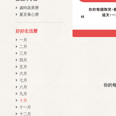
歲時蔬果曆
夏至養心曆
好好生活曆
一月
二月
三月
四月
五月
六月
七月
你的
八月
九月
十月
十一月
十二月