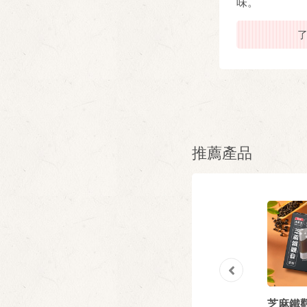
味。
了解更多
推薦產品
g
蕃茄肉醬義大利
清炒蒜香雞肉義
芝麻鐵