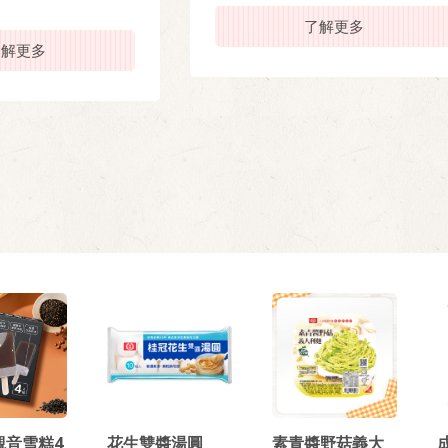
了解更多
了解更多
觀音雪糕4
花生雙醬湯圓
素青醬野菇義大