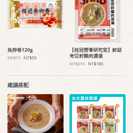
魚卵卷120g
【桂冠營養研究室】鮮菇
奇亞籽雞肉濃湯
77
59
210
180
建議搭配