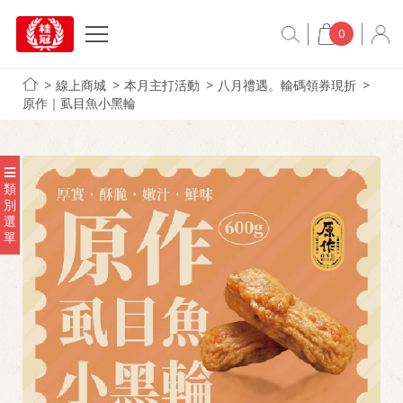
0
線上商城
本月主打活動
八月禮遇。輸碼領券現折
原作｜虱目魚小黑輪
類
別
選
單