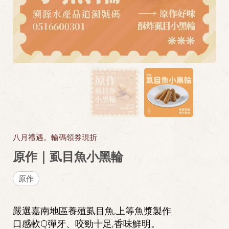
八月禮遇。輸碼領券現折
原作｜虱目魚小黑輪
原作
嚴選嘉南地區養殖虱目魚,上等魚漿製作
口感軟Q彈牙、咬勁十足,香味鮮明。