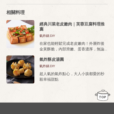
相關料理
經典川菜老皮嫩肉｜芙蓉豆腐料理推
薦
氣炸鍋 DIY
在家也能輕鬆完成老皮嫩肉！外層炸後
金黃酥脆，內部滑嫩、蛋香濃厚，無論
油炸或氣炸都好上手，新手也能做出餐
氣炸酥皮湯圓
廳級美味。
氣炸鍋 DIY
桂冠芙蓉豆腐，就是做老皮嫩肉的秘密
超人氣的氣炸點心，大人小孩都愛的秒
武器！
殺幸福甜點
TOP