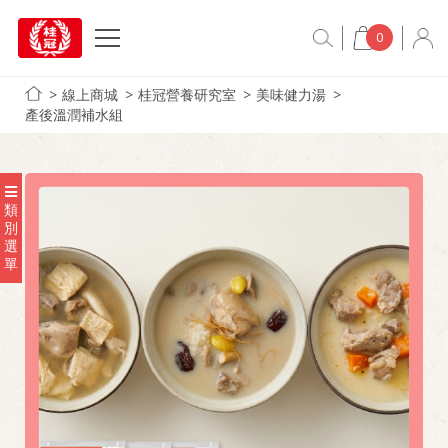
0
線上商城
桂冠營養研究室
美味健力湯
產後溫潤補水組
類
別
選
單