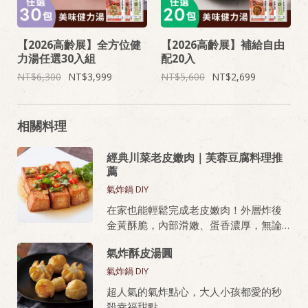
【2026高齡展】全方位健
【2026高齡展】補給自由
力湯任選30入組
配20入
6,300
3,999
5,600
2,699
相關料理
經典川菜老皮嫩肉｜芙蓉豆腐料理推
薦
氣炸鍋 DIY
在家也能輕鬆完成老皮嫩肉！外層炸後
金黃酥脆，內部滑嫩、蛋香濃厚，無論
油炸或氣炸都好上手，新手也能做出餐
氣炸酥皮湯圓
廳級美味。
氣炸鍋 DIY
桂冠芙蓉豆腐，就是做老皮嫩肉的秘密
超人氣的氣炸點心，大人小孩都愛的秒
武器！
殺幸福甜點