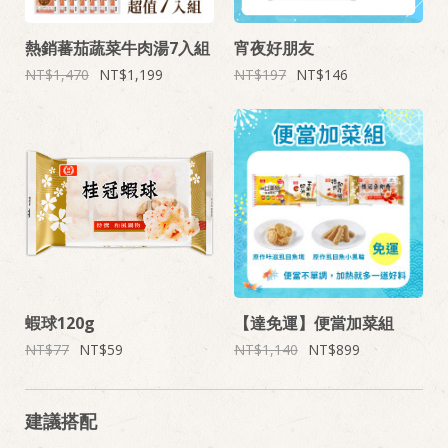
熱銷蕃茄蔬菜牛肉湯7入組
宵夜好朋友
1,470
1,199
197
146
蝦球120g
【達免運】便當加菜組
77
59
1,140
899
建議搭配