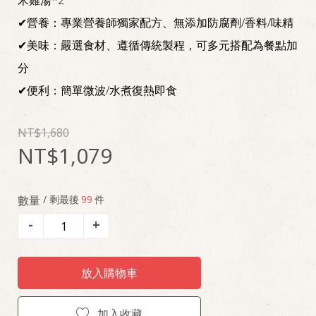
米雞湯*2
✔營養：專業營養師獨家配方、無添加防腐劑/香料/味精
✔美味：嚴選食材、遵循傳統製程，可多元搭配為餐點加
分
✔便利：簡單微波/水煮復熱即食
1,680
1,079
數量
/ 剩最後
99
件
-
+
放入購物車
加入收藏