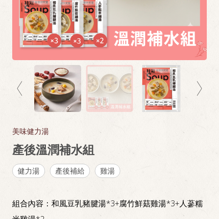
美味健力湯
產後溫潤補水組
健力湯
產後補給
雞湯
組合內容：和風豆乳豬腱湯*3+腐竹鮮菇雞湯*3+人蔘糯