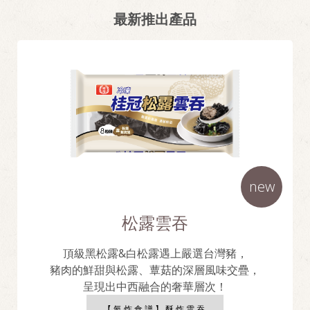
最新推出產品
new
松露雲吞
頂級黑松露&白松露遇上嚴選台灣豬，
豬肉的鮮甜與松露、蕈菇的深層風味交疊，
呈現出中西融合的奢華層次！
【氣炸食譜】酥炸雲吞