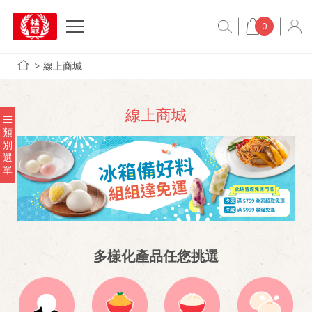
0
線上商城
線上商城
類
別
選
單
多樣化產品任您挑選