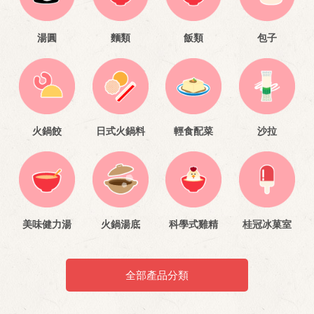
湯圓
麵類
飯類
包子
火鍋餃
日式火鍋料
輕食配菜
沙拉
美味健力湯
火鍋湯底
科學式雞精
桂冠冰菓室
全部產品分類