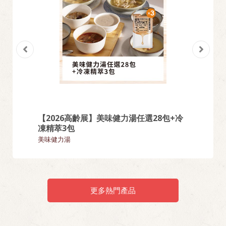
【2026高齡展】美味健力湯任選28包+冷
【熱門
凍精萃3包
麵類
美味健力湯
更多熱門產品