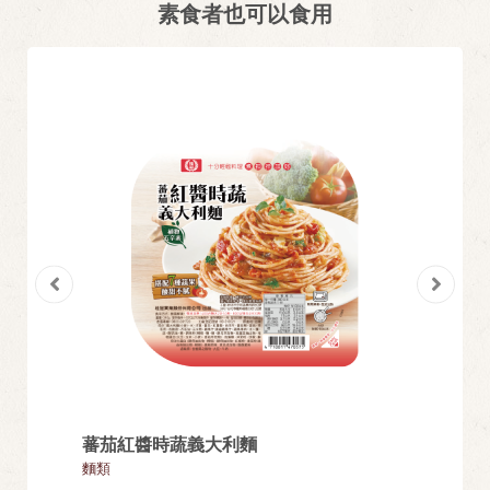
素食者也可以食用
濃湯
蕃茄紅醬時蔬義大利麵
芝麻包
麵類
湯圓