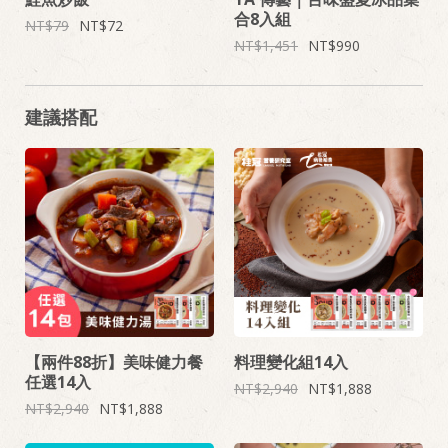
合8入組
79
72
1,451
990
建議搭配
【兩件88折】美味健力餐
料理變化組14入
任選14入
2,940
1,888
2,940
1,888