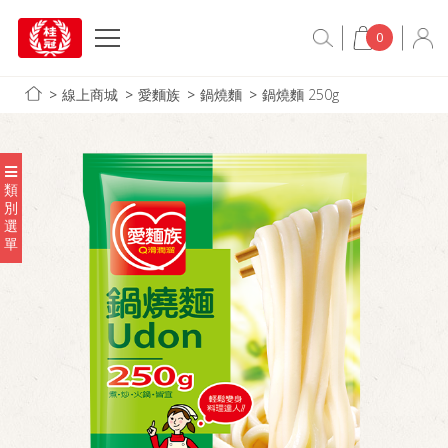
0
線上商城
愛麵族
鍋燒麵
鍋燒麵 250g
類
別
選
單