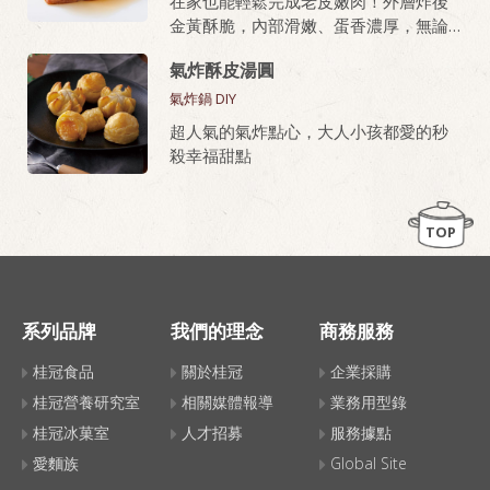
在家也能輕鬆完成老皮嫩肉！外層炸後
金黃酥脆，內部滑嫩、蛋香濃厚，無論
油炸或氣炸都好上手，新手也能做出餐
氣炸酥皮湯圓
廳級美味。
氣炸鍋 DIY
桂冠芙蓉豆腐，就是做老皮嫩肉的秘密
超人氣的氣炸點心，大人小孩都愛的秒
武器！
殺幸福甜點
TOP
系列品牌
我們的理念
商務服務
桂冠食品
關於桂冠
企業採購
桂冠營養研究室
相關媒體報導
業務用型錄
桂冠冰菓室
人才招募
服務據點
愛麵族
Global Site