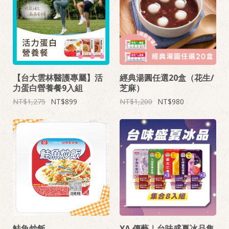
【台大雲林醫護專屬】活
經典湯圓任選20盒（花生/
力蛋白營養餐9入組
芝麻）
1,275
899
1,200
980
鮭魚炒飯
YA 傳藝｜台味盛夏冰品集