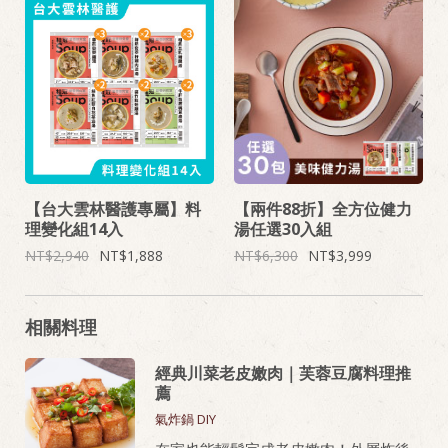
【台大雲林醫護專屬】料
【兩件88折】全方位健力
理變化組14入
湯任選30入組
2,940
1,888
6,300
3,999
相關料理
經典川菜老皮嫩肉｜芙蓉豆腐料理推
薦
氣炸鍋 DIY