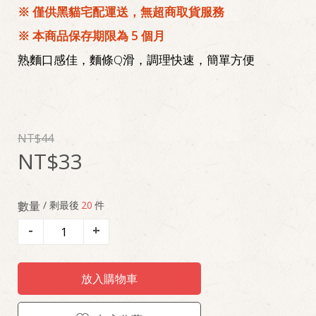
※ 僅供黑貓宅配運送，無超商取貨服務
※ 本商品保存期限為 5 個月
熟麵口感佳，麵條Q滑，調理快速，簡單方便
44
33
數量
/ 剩最後
20
件
-
+
放入購物車