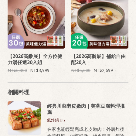
【2026高齡展】全方位健
【2026高齡展】補給自由
力湯任選30入組
配20入
6,300
3,999
5,600
2,699
相關料理
經典川菜老皮嫩肉｜芙蓉豆腐料理推
薦
氣炸鍋 DIY
在家也能輕鬆完成老皮嫩肉！外層炸後
金黃酥脆，內部滑嫩、蛋香濃厚，無論