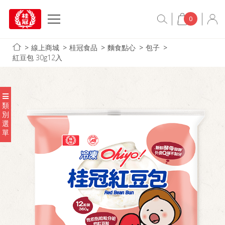
0
線上商城
桂冠食品
麵食點心
包子
紅豆包 30g12入
類
別
選
單