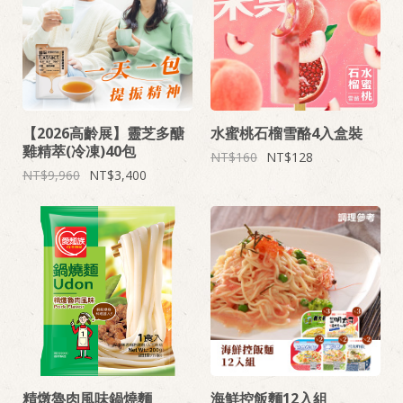
【2026高齡展】靈芝多醣
水蜜桃石榴雪酪4入盒裝
雞精萃(冷凍)40包
160
128
9,960
3,400
精燉魯肉風味鍋燒麵
海鮮控飯麵12入組