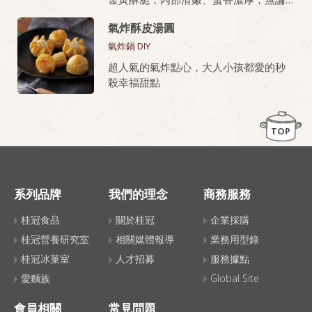
油炸或氣炸都好上手，新手也能做出餐
氣炸酥皮湯圓
廳級美味。
氣炸鍋 DIY
桂冠芙蓉豆腐，就是做老皮嫩肉的秘密
超人氣的氣炸點心，大人小孩都愛的秒
武器！
殺幸福甜點
TOP
系列品牌
我們的理念
商務服務
桂冠食品
關於桂冠
企業採購
桂冠營養研究室
相關媒體報導
業務用型錄
桂冠冰菓室
人才招募
服務據點
愛麵族
Global Site
會員相關
常見問題