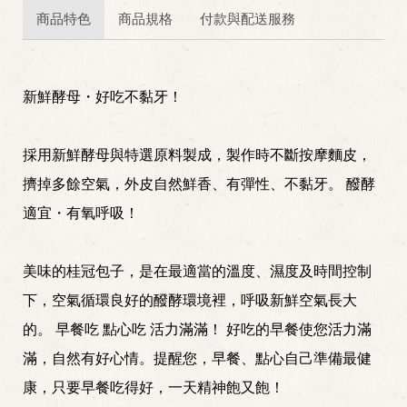
商品特色
商品規格
付款與配送服務
新鮮酵母・好吃不黏牙！
採用新鮮酵母與特選原料製成，製作時不斷按摩麵皮，
擠掉多餘空氣，外皮自然鮮香、有彈性、不黏牙。 醱酵
適宜・有氧呼吸！
美味的桂冠包子，是在最適當的溫度、濕度及時間控制
下，空氣循環良好的醱酵環境裡，呼吸新鮮空氣長大
的。 早餐吃 點心吃 活力滿滿！ 好吃的早餐使您活力滿
滿，自然有好心情。提醒您，早餐、點心自己準備最健
康，只要早餐吃得好，一天精神飽又飽！