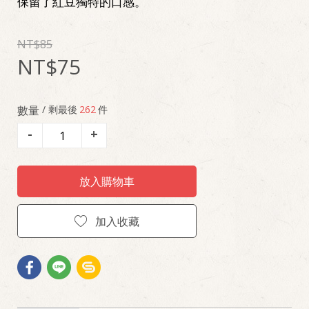
保留了紅豆獨特的口感。
85
75
數量
/ 剩最後
262
件
-
+
放入購物車
加入收藏