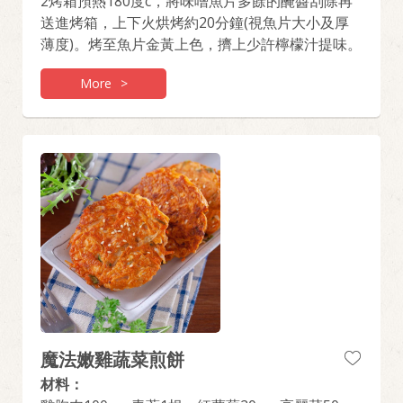
2烤箱預熱180度c，將味噌魚片多餘的醃醬刮除再
送進烤箱，上下火烘烤約20分鐘(視魚片大小及厚
薄度)。烤至魚片金黃上色，擠上少許檸檬汁提味。
More
>
魔法嫩雞蔬菜煎餅
材料：