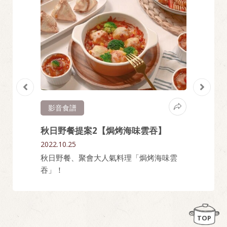
影音食譜
影音
餅】
秋日野餐提案2【焗烤海味雲吞】
秋日
2022.10.25
2022.10
入迷的韓
秋日野餐、聚會大人氣料理「焗烤海味雲
出遊野
吞」！
流沙湯
TOP