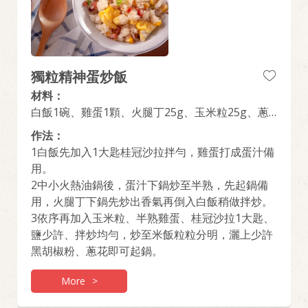
獨粒精神蛋炒飯
材料：
白飯1碗、雞蛋1顆、火腿丁25g、玉米粒25g、蔥
花15g、桂冠沙拉25g、黑胡椒10g、鹽10g
作法：
1白飯先加入1大匙桂冠沙拉拌勻，雞蛋打成蛋汁備
用。
2中小火熱油鍋後，蛋汁下鍋炒至半熟，先起鍋備
用，火腿丁下鍋先炒出香氣再倒入白飯稍做拌炒。
3依序再加入玉米粒、半熟雞蛋、桂冠沙拉1大匙、
鹽少許、拌炒均勻，炒至米飯粒粒分明，灑上少許
黑胡椒粉、蔥花即可起鍋。
More
>