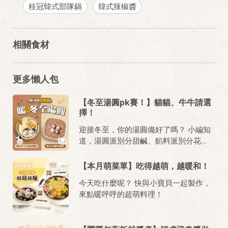
桂冠韓式部隊鍋
韓式辣椒醬
相關食材
更多懶人包
【冬至湯圓pk賽！】貓貓、牛牛請選
擇！
迎接冬至，你的湯圓備好了嗎？ 小編知
道，湯圓派別分甜鹹、餡料派別分花
生、芝麻 所以一次準備好給你們啦！ 趕
緊備好湯圓、收藏好食譜 回家暖暖過冬
【本月萌菜單】吃得越萌，越暖和！
至！
今天吃什麼呢？ 快與小寶貝一起製作，
來點暖呼呼的超萌料理！