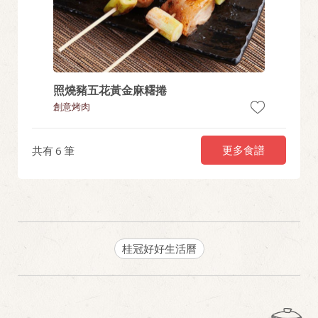
照燒豬五花黃金麻糬捲
蜂蜜芥
創意烤肉
創意烤肉
更多食譜
共有
6
筆
桂冠好好生活曆