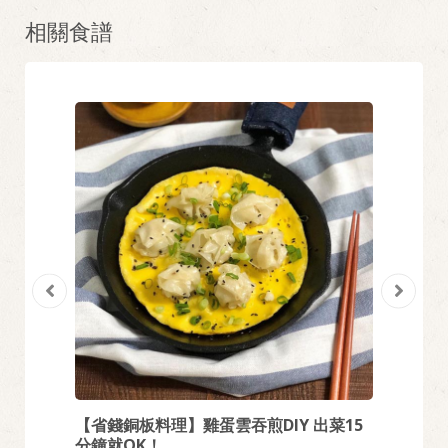
相關食譜
烘蛋 簡
【省錢銅板料理】雞蛋雲吞煎DIY 出菜15
【造型
分鐘就OK！
飯糰