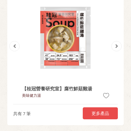
【桂冠營養研究室】腐竹鮮菇雞湯
【桂冠
美味健力湯
美味健力
更多產品
共有
7
筆