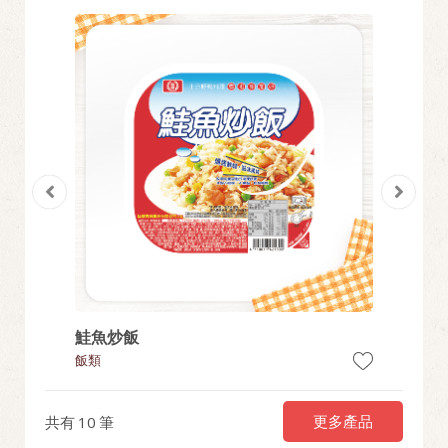
鮭魚炒飯
素三杯
飯類
飯類
更多產品
共有
10
筆