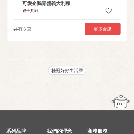
可愛企鵝青醬義大利麵
簡易香
親子共廚
溫補驅寒
更多食譜
共有
8
筆
桂冠好好生活曆
TOP
系列品牌
我們的理念
商務服務