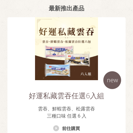
最新推出產品
new
好運私藏雲吞任選6入組
雲吞、鮮蝦雲吞、松露雲吞
三種口味 任選 6 入
前往購買