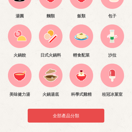
湯圓
麵類
飯類
包子
火鍋餃
日式火鍋料
輕食配菜
沙拉
美味健力湯
火鍋湯底
科學式雞精
桂冠冰菓室
全部產品分類