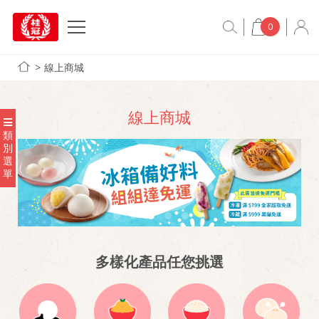
0
線上商城
線上商城
類
別
選
單
多樣化產品任您挑選