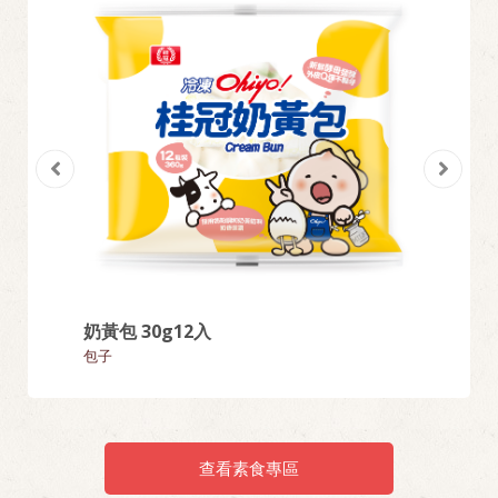
奶黃包 30g12入
芝麻湯
包子
湯圓
查看素食專區