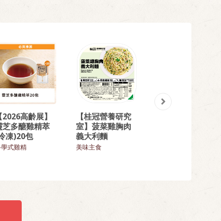
【2026高齡展】
【桂冠營養研究
【熱門回購】精
靈芝多醣雞精萃
室】菠菜雞胸肉
選回味炒飯9入組
(冷凍)20包
義大利麵
飯類
科學式雞精
美味主食