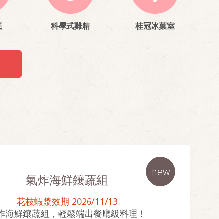
底
科學式雞精
桂冠冰菓室
new
氣炸海鮮鑲蔬組
花枝蝦漿效期 2026/11/13
炸海鮮鑲蔬組，輕鬆端出餐廳級料理
！