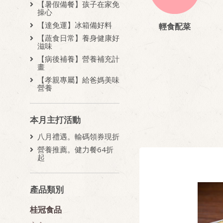
【暑假備餐】孩子在家免
操心
【達免運】冰箱備好料
輕食配菜
【蔬食日常】養身健康好
滋味
【病後補養】營養補充計
畫
【孝親專屬】給爸媽美味
營養
本月主打活動
八月禮遇。輸碼領券現折
營養推薦。健力餐64折
起
產品類別
桂冠食品