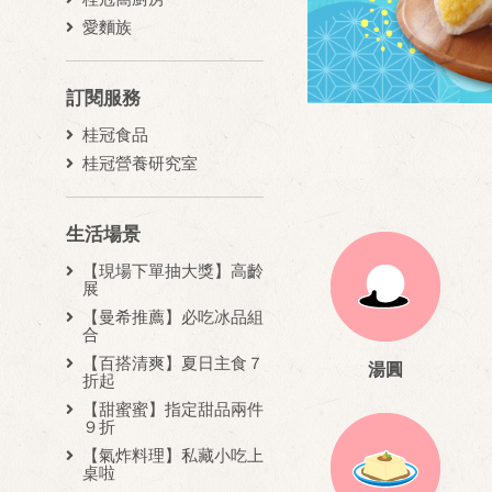
愛麵族
訂閱服務
桂冠食品
桂冠營養研究室
生活場景
【現場下單抽大獎】高齡
展
【曼希推薦】必吃冰品組
合
【百搭清爽】夏日主食７
湯圓
折起
【甜蜜蜜】指定甜品兩件
９折
【氣炸料理】私藏小吃上
桌啦