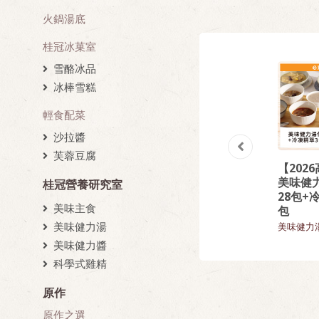
火鍋湯底
桂冠冰菓室
雪酪冰品
冰棒雪糕
輕食配菜
沙拉醬
芙蓉豆腐
】
【桂冠營養研究
【熱門回購】精
【202
萃
室】菠菜雞胸肉
選回味炒飯9入組
美味健
桂冠營養研究室
義大利麵
28包+
飯類
美味主食
包
美味主食
美味健力湯
美味健力
美味健力醬
科學式雞精
原作
原作之選