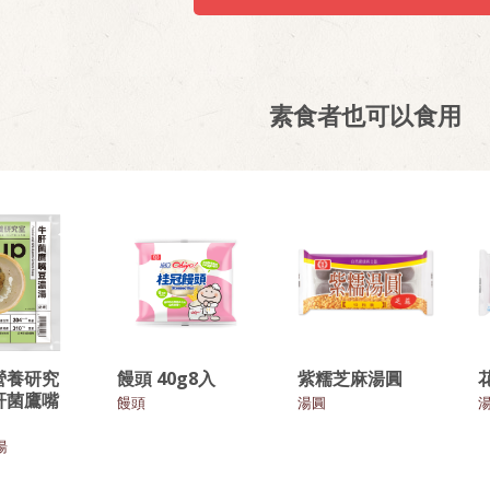
素食者也可以食用
營養研究
饅頭 40g8入
紫糯芝麻湯圓
肝菌鷹嘴
饅頭
湯圓
湯