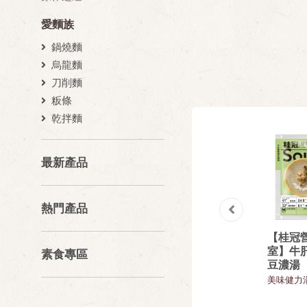
愛麵族
鍋燒麵
烏龍麵
刀削麵
粄條
乾拌麵
最新產品
熱門產品
入
蕃茄紅醬時蔬義
薑黃素炒飯
【桂冠
大利麵
室】牛
飯類
素食專區
豆濃湯
麵類
美味健力