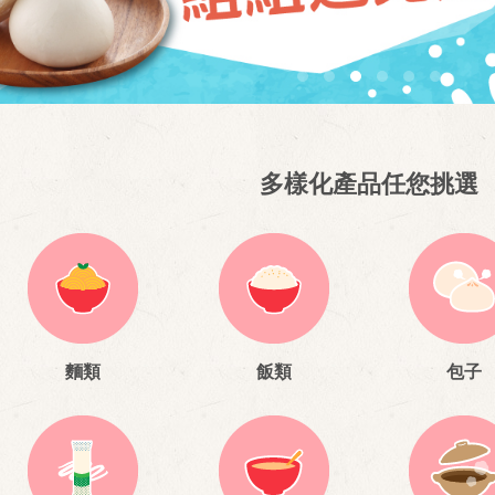
多樣化產品任您挑選
麵類
飯類
包子