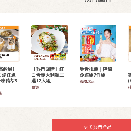
6高齡展】
【熱門回購】紅
曼希推薦｜降溫
力湯任選
白青義大利麵三
免運組7件組
冷凍精萃3
選12入組
雪酪冰品
麵類
湯
更多熱門產品