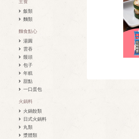
主食
飯類
麵類
麵食點心
湯圓
雲吞
饅頭
包子
年糕
甜點
一口蛋包
火鍋料
火鍋餃類
日式火鍋料
丸類
漿體類