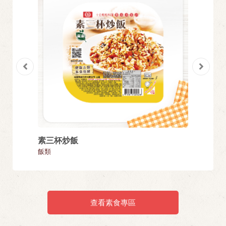
素三杯炒飯
蕃茄紅
飯類
麵類
查看素食專區