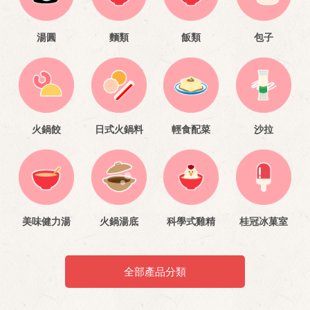
湯圓
麵類
飯類
包子
火鍋餃
日式火鍋料
輕食配菜
沙拉
美味健力湯
火鍋湯底
科學式雞精
桂冠冰菓室
全部產品分類