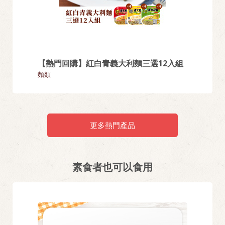
【熱門回購】紅白青義大利麵三選12入組
曼希推
麵類
雪酪冰品
更多熱門產品
素食者也可以食用