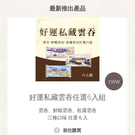
最新推出產品
new
好運私藏雲吞任選6入組
雲吞、鮮蝦雲吞、松露雲吞
三種口味 任選 6 入
前往購買