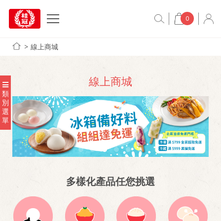
0
線上商城
線上商城
類
別
選
單
多樣化產品任您挑選