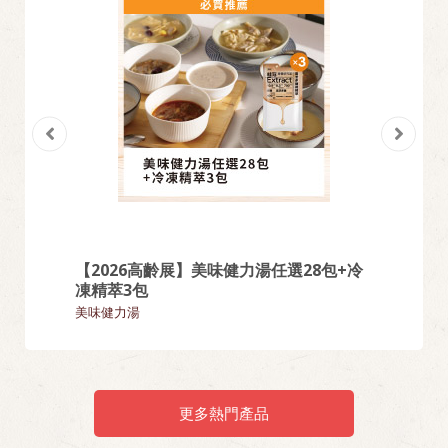
【2026高齡展】美味健力湯任選28包+冷
【熱門
凍精萃3包
麵類
美味健力湯
更多熱門產品