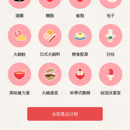
湯圓
麵類
飯類
包子
火鍋餃
日式火鍋料
輕食配菜
沙拉
美味健力湯
火鍋湯底
科學式雞精
桂冠冰菓室
全部產品分類