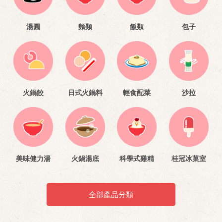
湯圓
麵類
飯類
包子
火鍋餃
日式火鍋料
輕食配菜
沙拉
美味健力湯
火鍋湯底
科學式雞精
桂冠冰菓室
全部產品分類