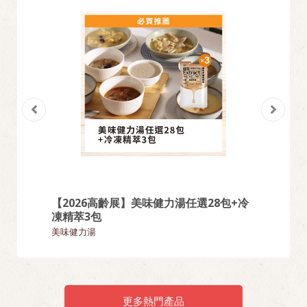
【2026高齡展】美味健力湯任選28包+冷
【熱門
凍精萃3包
麵類
美味健力湯
更多熱門產品