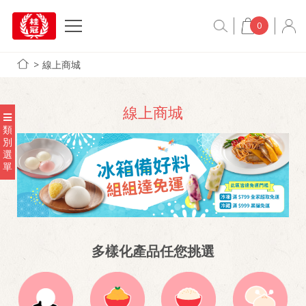
0
線上商城
線上商城
類
別
選
單
多樣化產品任您挑選