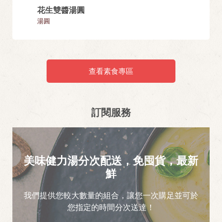
花生雙醬湯圓
素青醬
湯圓
麵類
查看素食專區
訂閱服務
美味健力湯分次配送，免囤貨，最新
鮮
我們提供您較大數量的組合，讓您一次購足並可於
您指定的時間分次送達！