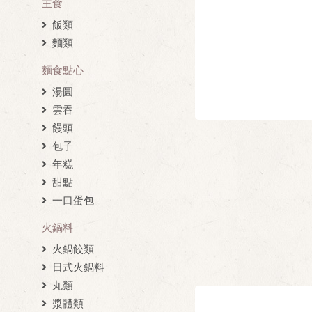
主食
飯類
麵類
麵食點心
湯圓
雲吞
饅頭
包子
年糕
甜點
一口蛋包
火鍋料
火鍋餃類
日式火鍋料
丸類
漿體類