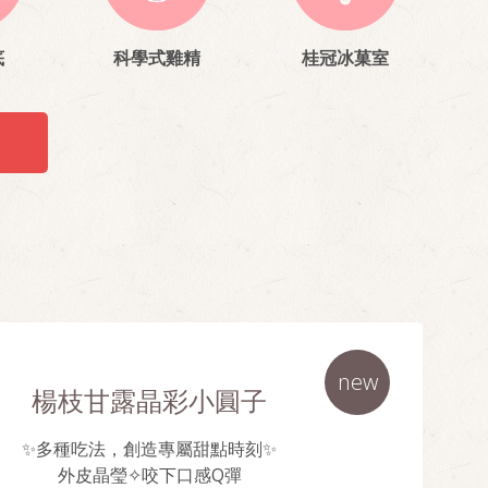
底
科學式雞精
桂冠冰菓室
new
楊枝甘露晶彩小圓子
✨多種吃法，創造專屬甜點時刻✨
外皮晶瑩✧咬下口感Q彈