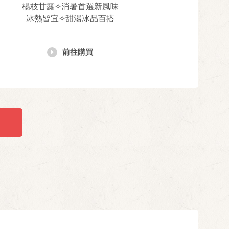
楊枝甘露✧消暑首選新風味
冰熱皆宜✧甜湯冰品百搭
前往購買