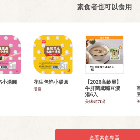
素食者也可以食用
餡小湯圓
花生包餡小湯圓
【2026高齡展】
牛肝菌鷹嘴豆濃
湯圓
湯6入
美味健力湯
查看素食專區