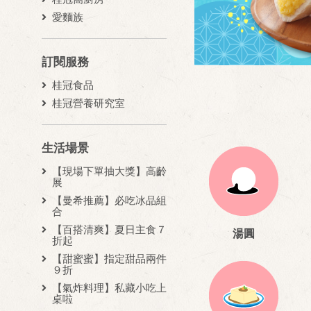
愛麵族
訂閱服務
桂冠食品
桂冠營養研究室
生活場景
【現場下單抽大獎】高齡
展
【曼希推薦】必吃冰品組
合
【百搭清爽】夏日主食７
湯圓
折起
【甜蜜蜜】指定甜品兩件
９折
【氣炸料理】私藏小吃上
桌啦