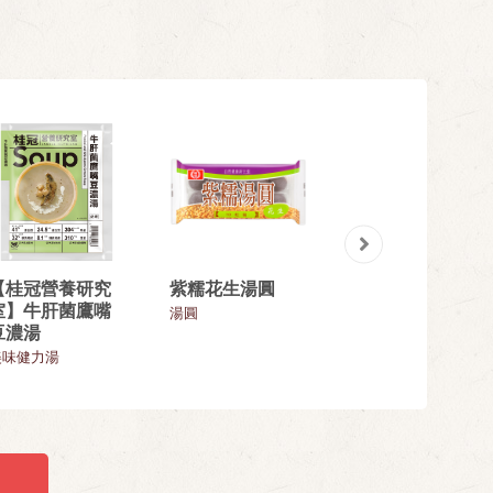
【桂冠營養研究
紫糯花生湯圓
花生雙醬湯圓
室】牛肝菌鷹嘴
湯圓
湯圓
豆濃湯
美味健力湯