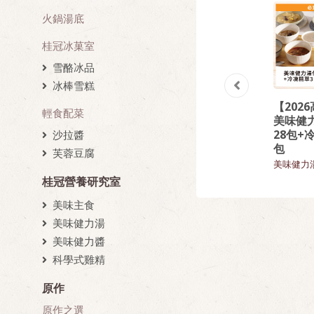
火鍋湯底
桂冠冰菓室
雪酪冰品
冰棒雪糕
】
【桂冠營養研究
【熱門回購】精
【202
輕食配菜
萃
室】菠菜雞胸肉
選回味炒飯9入組
美味健
義大利麵
28包+
沙拉醬
飯類
包
美味主食
芙蓉豆腐
美味健力
桂冠營養研究室
美味主食
美味健力湯
美味健力醬
科學式雞精
原作
原作之選