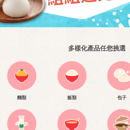
多樣化產品任您挑選
麵類
飯類
包子