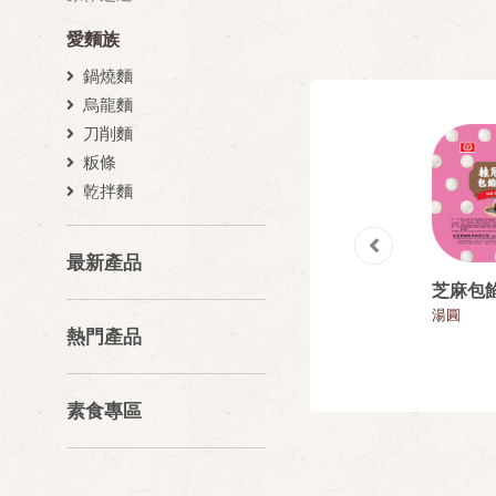
愛麵族
鍋燒麵
烏龍麵
刀削麵
粄條
乾拌麵
最新產品
素三杯炒飯
芝麻包 30g12入
芝麻包
飯類
包子
湯圓
熱門產品
素食專區