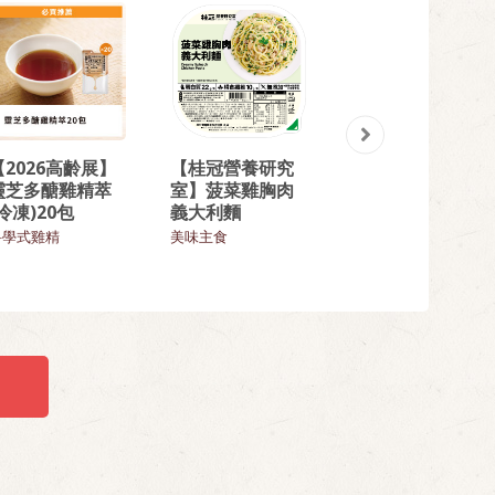
【2026高齡展】
【桂冠營養研究
【熱門回購】精
靈芝多醣雞精萃
室】菠菜雞胸肉
選回味炒飯9入組
(冷凍)20包
義大利麵
飯類
科學式雞精
美味主食