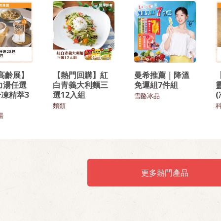
6高齡展】
【熱門回購】紅
曼希推薦｜降溫
力湯任選
白青義大利麵三
免運組7件組
冷凍精萃3
選12入組
雪酪冰品
麵類
湯
更多熱門產品