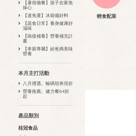
【暑假備餐】孩子在家免
操心
【達免運】冰箱備好料
輕食配菜
【蔬食日常】養身健康好
滋味
【病後補養】營養補充計
畫
【孝親專屬】給爸媽美味
營養
本月主打活動
八月禮遇。輸碼領券現折
營養推薦。健力餐64折
起
產品類別
桂冠食品