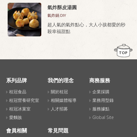
油炸或氣炸都好上手，新手也能做出餐
氣炸酥皮湯圓
廳級美味。
氣炸鍋 DIY
桂冠芙蓉豆腐，就是做老皮嫩肉的秘密
超人氣的氣炸點心，大人小孩都愛的秒
武器！
殺幸福甜點
TOP
系列品牌
我們的理念
商務服務
桂冠食品
關於桂冠
企業採購
桂冠營養研究室
相關媒體報導
業務用型錄
桂冠冰菓室
人才招募
服務據點
愛麵族
Global Site
會員相關
常見問題