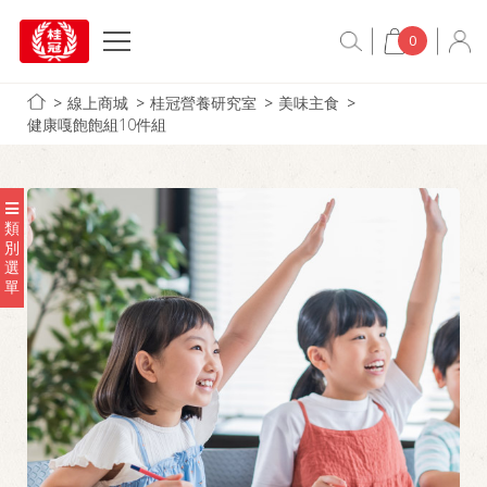
0
線上商城
桂冠營養研究室
美味主食
健康嘎飽飽組10件組
類
別
選
單