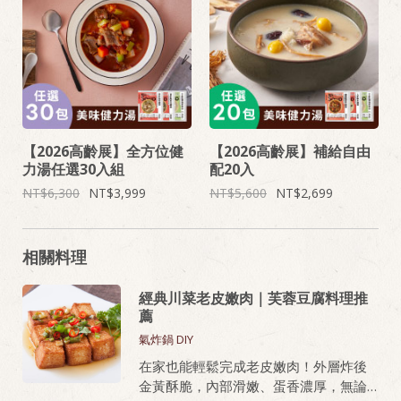
【2026高齡展】全方位健
【2026高齡展】補給自由
力湯任選30入組
配20入
6,300
3,999
5,600
2,699
相關料理
經典川菜老皮嫩肉｜芙蓉豆腐料理推
薦
氣炸鍋 DIY
在家也能輕鬆完成老皮嫩肉！外層炸後
金黃酥脆，內部滑嫩、蛋香濃厚，無論