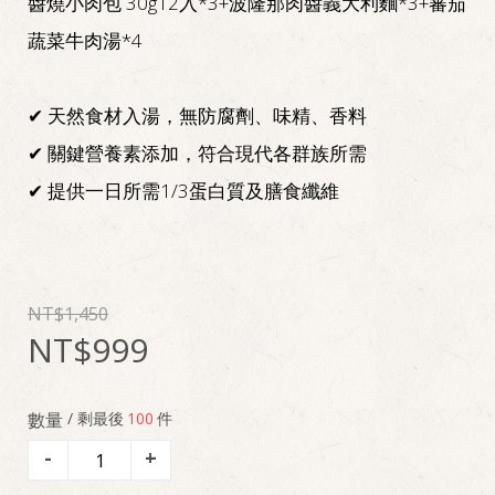
醬燒小肉包 30g12入*3+波隆那肉醬義大利麵*3+蕃茄
蔬菜牛肉湯*4
✔ 天然食材入湯，無防腐劑、味精、香料
✔ 關鍵營養素添加，符合現代各群族所需
✔ 提供一日所需1/3蛋白質及膳食纖維
1,450
999
數量
/ 剩最後
100
件
-
+