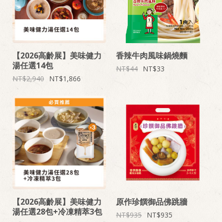
【2026高齡展】美味健力
香辣牛肉風味鍋燒麵
湯任選14包
44
33
2,940
1,866
【2026高齡展】美味健力
原作珍饌御品佛跳牆
湯任選28包+冷凍精萃3包
935
935