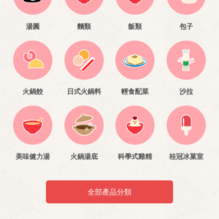
湯圓
麵類
飯類
包子
火鍋餃
日式火鍋料
輕食配菜
沙拉
美味健力湯
火鍋湯底
科學式雞精
桂冠冰菓室
全部產品分類