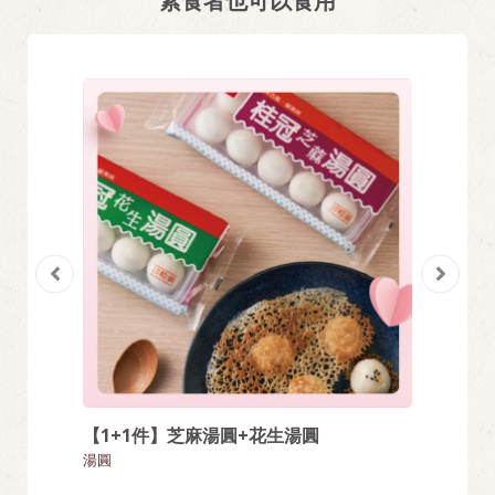
素食者也可以食用
【1+1件】芝麻湯圓+花生湯圓
奶黃包 
湯圓
包子