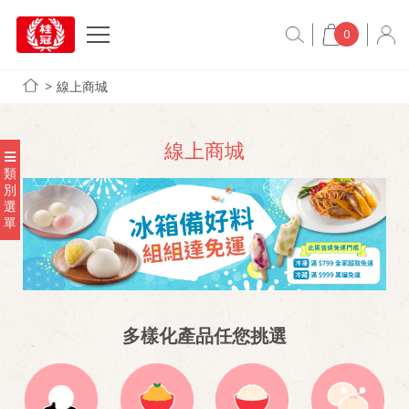
0
線上商城
線上商城
類
別
選
單
多樣化產品任您挑選