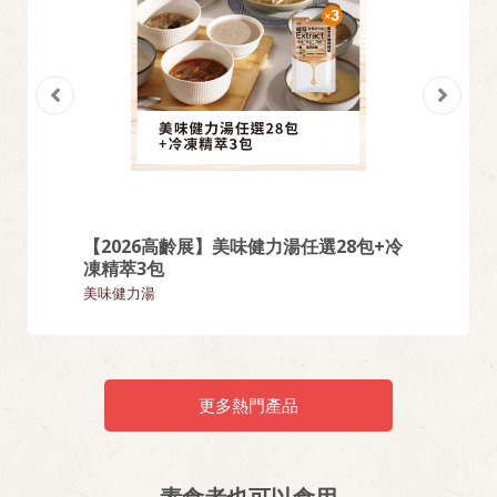
【2026高齡展】美味健力湯任選28包+冷
【熱門
凍精萃3包
麵類
美味健力湯
更多熱門產品