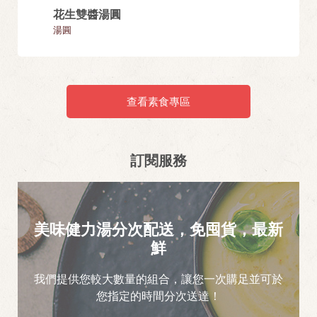
花生雙醬湯圓
【1+
湯圓
湯圓
查看素食專區
訂閱服務
美味健力湯分次配送，免囤貨，最新
鮮
我們提供您較大數量的組合，讓您一次購足並可於
您指定的時間分次送達！