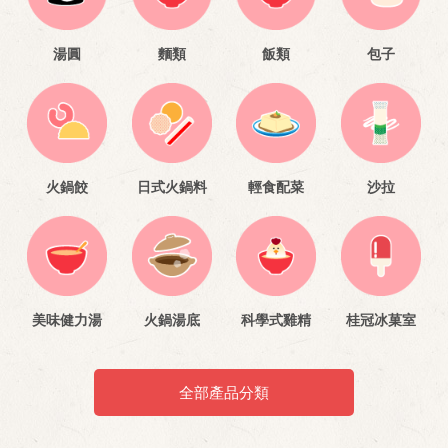
湯圓
麵類
飯類
包子
火鍋餃
日式火鍋料
輕食配菜
沙拉
美味健力湯
火鍋湯底
科學式雞精
桂冠冰菓室
全部產品分類