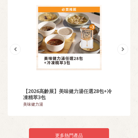
【2026高齡展】美味健力湯任選28包+冷
【熱門
凍精萃3包
麵類
美味健力湯
更多熱門產品