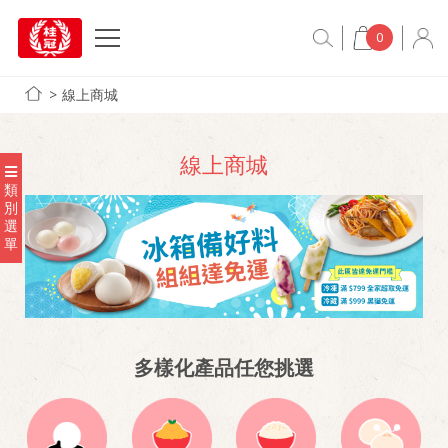
0
線上商城
線上商城
類
別
選
單
多樣化產品任您挑選