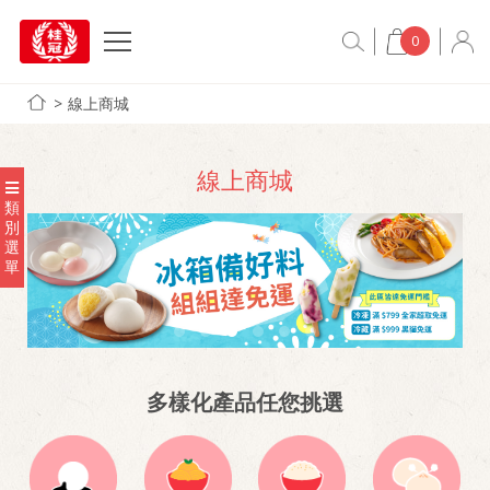
0
線上商城
線上商城
類
別
選
單
多樣化產品任您挑選