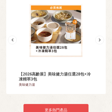
【2026高齡展】美味健力湯任選28包+冷
【熱門
凍精萃3包
麵類
美味健力湯
更多熱門產品