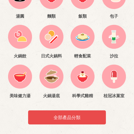
湯圓
麵類
飯類
包子
火鍋餃
日式火鍋料
輕食配菜
沙拉
美味健力湯
火鍋湯底
科學式雞精
桂冠冰菓室
全部產品分類