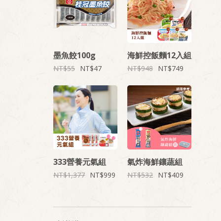
墨魚餃100g
海鮮控飯麵12入組
55
47
948
749
333營養元氣組
氣炸海鮮鑲蔬組
1,377
999
532
409