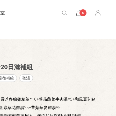
究室
0
20日滋補組
產後補給
雞湯
靈芝多醣雞精萃*10+蕃茄蔬菜牛肉湯*5+和風豆乳豬
黃金蟲草花雞湯*5+蕈菇藜麥雞湯*5
業營養師獨家配方、無添加防腐劑/香料/味精