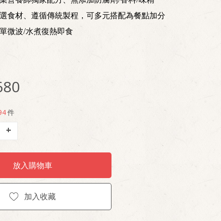
嚴選食材、遵循傳統製程，可多元搭配為餐點加分
單微波/水煮復熱即食
680
94
件
+
放入購物車
加入收藏