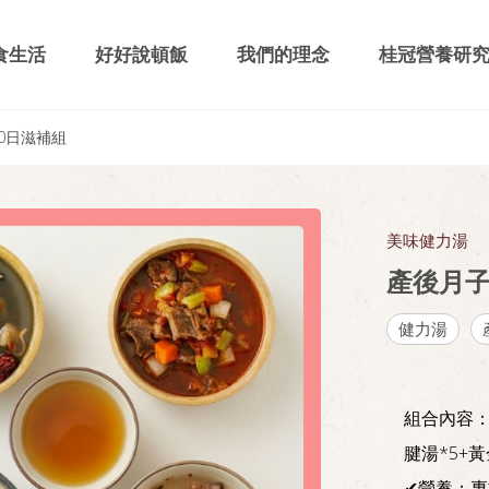
食生活
好好說頓飯
我們的理念
桂冠營養研
0日滋補組
美味健力湯
產後月子
健力湯
組合內容：
腱湯*5+
✔營養：專