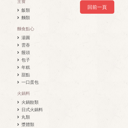
主食
回前一頁
飯類
麵類
麵食點心
湯圓
雲吞
饅頭
包子
年糕
甜點
一口蛋包
火鍋料
火鍋餃類
日式火鍋料
丸類
漿體類