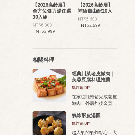
【2026高齡展】
【2026高齡展】
全方位健力湯任選
補給自由配20入
30入組
5,600
6,300
2,699
3,999
相關料理
經典川菜老皮嫩肉｜
芙蓉豆腐料理推薦
氣炸鍋 DIY
在家也能輕鬆完成老皮
嫩肉！外層炸後金黃酥
脆，內部滑嫩、蛋香濃
氣炸酥皮湯圓
厚，無論油炸或氣炸都
好上手，新手也能做出
氣炸鍋 DIY
餐廳級美味。
超人氣的氣炸點心，大