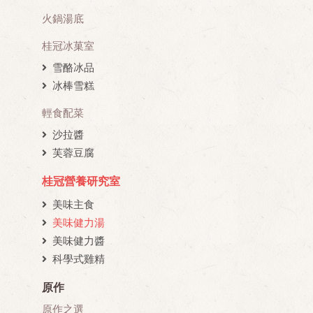
火鍋湯底
桂冠冰菓室
雪酪冰品
冰棒雪糕
輕食配菜
沙拉醬
芙蓉豆腐
桂冠營養研究室
美味主食
美味健力湯
美味健力醬
科學式雞精
原作
原作之選