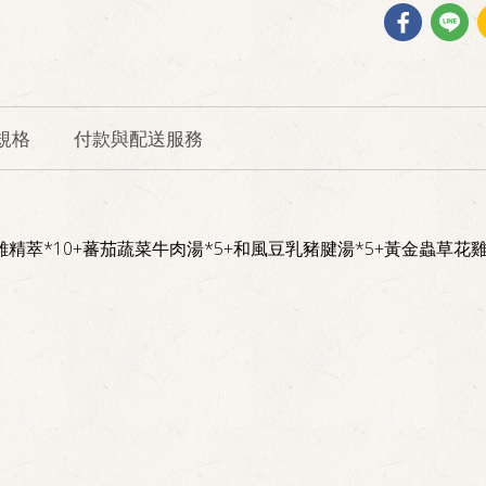
規格
付款與配送服務
精萃*10+蕃茄蔬菜牛肉湯*5+和風豆乳豬腱湯*5+黃金蟲草花