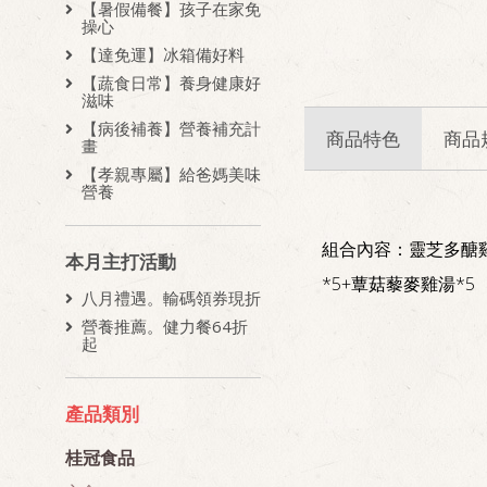
【暑假備餐】孩子在家免
操心
【達免運】冰箱備好料
【蔬食日常】養身健康好
滋味
【病後補養】營養補充計
商品特色
商品
畫
【孝親專屬】給爸媽美味
營養
組合內容：靈芝多醣雞
本月主打活動
*5+蕈菇藜麥雞湯*5
八月禮遇。輸碼領券現折
營養推薦。健力餐64折
起
產品類別
桂冠食品