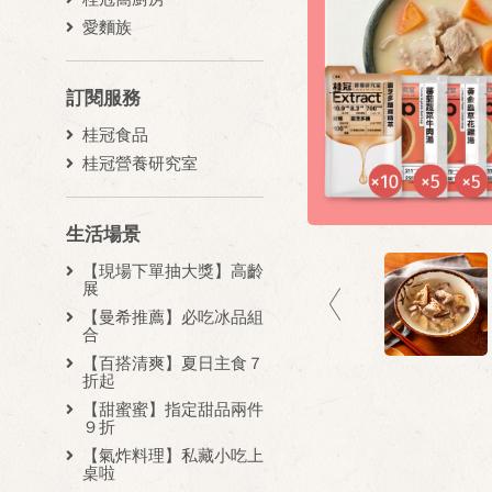
愛麵族
訂閱服務
桂冠食品
桂冠營養研究室
生活場景
【現場下單抽大獎】高齡
展
【曼希推薦】必吃冰品組
合
【百搭清爽】夏日主食７
折起
【甜蜜蜜】指定甜品兩件
９折
【氣炸料理】私藏小吃上
桌啦