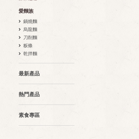
愛麵族
鍋燒麵
烏龍麵
刀削麵
粄條
乾拌麵
最新產品
熱門產品
素食專區