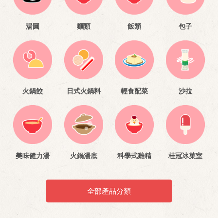
湯圓
麵類
飯類
包子
火鍋餃
日式火鍋料
輕食配菜
沙拉
美味健力湯
火鍋湯底
科學式雞精
桂冠冰菓室
全部產品分類