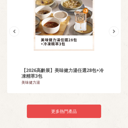
【2026高齡展】美味健力湯任選28包+冷
【熱門
凍精萃3包
麵類
美味健力湯
更多熱門產品