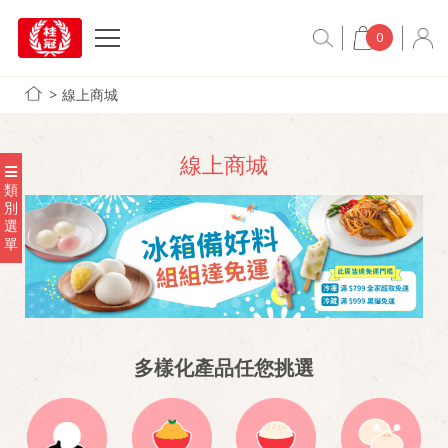
0
線上商城
線上商城
類
別
選
單
多樣化產品任您挑選