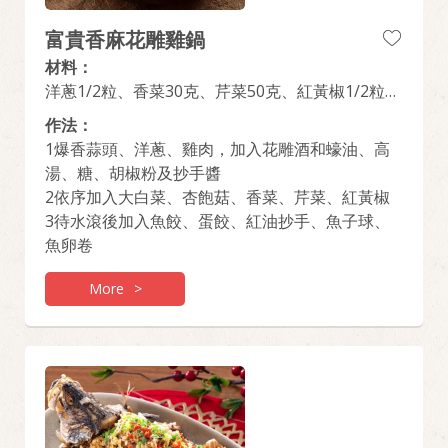
富貴香麻花雕雞鍋
材料：
洋蔥1/2粒、香菜30克、芹菜50克、紅黃椒1/2粒、
大白菜1/2粒、杏鮑菇3支、蒜頭50克、雞腿肉2
作法：
支、花雕酒(紹興酒)1/4罐
1爆香蒜頭、洋蔥、雞肉，加入花雕酒和蠔油、高
湯、糖、胡椒粉及抄手醬
2依序加入大白菜、杏飽菇、香菜、芹菜、紅黃椒
3待水滾後加入魚餃、蛋餃、紅油抄手、魚子球、
魚卵卷
More
>