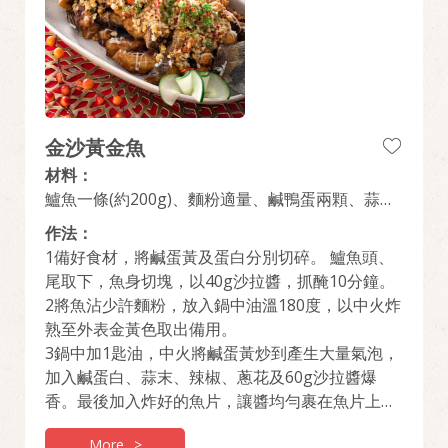
金沙黃金魚
材料：
鱸魚一條(約200g)、麵粉適量、鹹鴨蛋兩顆、蒜末
8g、白胡椒粉適量、蔥花10g、辣椒片適量、桂冠
作法：
沙拉醬100g
1備好食材，將鹹蛋黃及蛋白分別切碎。 鱸魚頭、
尾取下，魚身切塊，以40g沙拉醬，抓醃10分鐘。
2將魚沾少許麵粉，放入鍋中油溫180度，以中火炸
熟至外表金黃色取出備用。
3鍋中加1匙油，中火將鹹蛋黃炒到產生大量氣泡，
加入鹹蛋白、蒜末、辣椒、蔥花及60g沙拉醬爆
香。最後加入炸好的魚片，讓醬均勻裹在魚片上即
可起鍋。
More
>