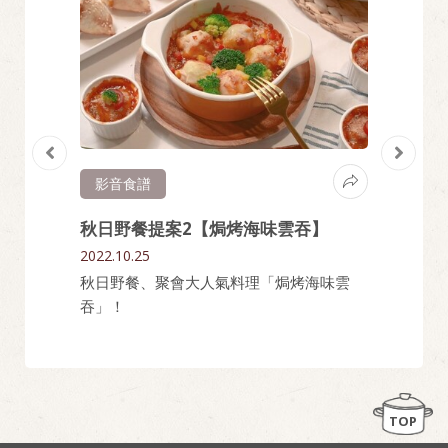
影音食譜
影音
蔬食
秋日野餐提案2【焗烤海味雲吞】
家常
2022.10.25
2022.05
秋日野餐、聚會大人氣料理「焗烤海味雲
肚子餓
？做道清
吞」！
熱騰騰
一次解決
TOP