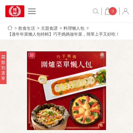
0
飲食生活
主題食譜
料理懶人包
【過年年菜懶人包特輯】巧手媽媽做年菜，簡單上手又好吃！
類
別
選
單