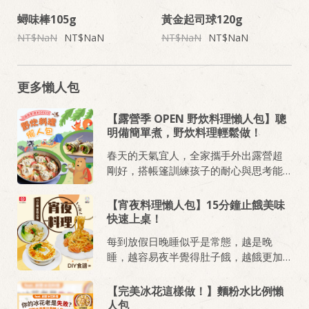
蟳味棒105g
黃金起司球120g
NaN
NaN
NaN
NaN
更多懶人包
【露營季 OPEN 野炊料理懶人包】聰
明備簡單煮，野炊料理輕鬆做！
春天的天氣宜人，全家攜手外出露營超
剛好，搭帳篷訓練孩子的耐心與思考能
力，親近大自然，體驗日常較難感受到
的放鬆感，當媽的只要準備兩招野炊技
【宵夜料理懶人包】15分鐘止餓美味
巧，快速完成午餐、下午茶、晚餐，坐
快速上桌！
在躺椅上笑看寶貝們盡情奔跑。心動想
每到放假日晚睡似乎是常態，越是晚
帶孩子們外出走走了嗎？筆記拿出來，
睡，越容易夜半覺得肚子餓，越餓更加
寫下《泰式打拋豬肉捲餅》和《義式起
睡不著，與其吃吃洋芋片、油膩炸物填
司番茄餃》的食材與作法，衝一波量販
胃，準備熱食飯麵料理給家人吃更安
【完美冰花這樣做！】麵粉水比例懶
通路，就能準備出發嚕！！
心。15分鐘時間，使用輕鬆料理飯麵系
人包