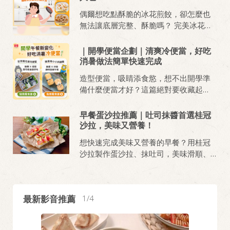
列、桂冠火鍋料，完成暖胃美味的快速
偶爾想吃點酥脆的冰花煎餃，卻怎麼也
料理《蕃茄肉醬起司腸義大利麵》、
無法讓底層完整、酥脆嗎？ 完美冰花的
《奶油培根焗蛋義大利麵》、《紅油抄
麵粉水比例，更加碼3道創意冰花料理，
手麵佐貢丸魚蛋湯》。
一次交給你！ 建議的麵粉＋油＋水比例
｜開學便當企劃｜清爽冷便當，好吃
為1：1：10，油加或不加都可以唷～ 麵
消暑做法簡單快速完成
粉使用太白粉、玉米粉、中低筋麵粉都
造型便當，吸睛添食慾，想不出開學準
ok！ 建議使用不沾鍋製作冰花，倒扣時
備什麼便當才好？這篇絕對要收藏起
較容易哦！
來！
早餐蛋沙拉推薦｜吐司抹醬首選桂冠
沙拉，美味又營養！
想快速完成美味又營養的早餐？用桂冠
沙拉製作蛋沙拉、抹吐司，美味滑順、
孩子也愛吃！學會這招！早餐輕鬆搞
定，營養美味不費力！
最新影音推薦
1
4