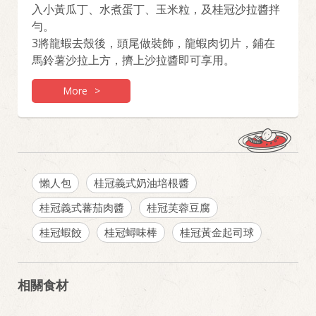
入小黃瓜丁、水煮蛋丁、玉米粒，及桂冠沙拉醬拌
勻。
3將龍蝦去殼後，頭尾做裝飾，龍蝦肉切片，鋪在
馬鈴薯沙拉上方，擠上沙拉醬即可享用。
More
>
懶人包
桂冠義式奶油培根醬
桂冠義式蕃茄肉醬
桂冠芙蓉豆腐
桂冠蝦餃
桂冠蟳味棒
桂冠黃金起司球
相關食材