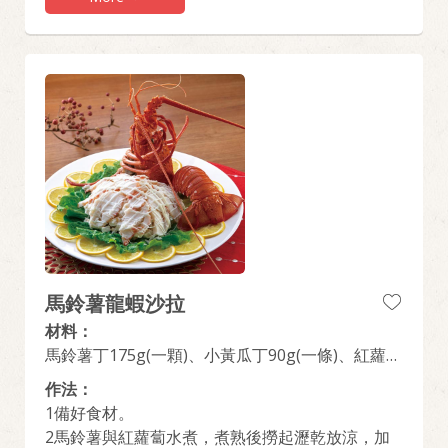
馬鈴薯龍蝦沙拉
材料：
馬鈴薯丁175g(一顆)、小黃瓜丁90g(一條)、紅蘿蔔
丁80g(1/3條)、玉米粒60g、水煮蛋2顆、熟龍蝦1
作法：
隻、桂冠沙拉醬100g、黑胡椒粉適量
1備好食材。
2馬鈴薯與紅蘿蔔水煮，煮熟後撈起瀝乾放涼，加