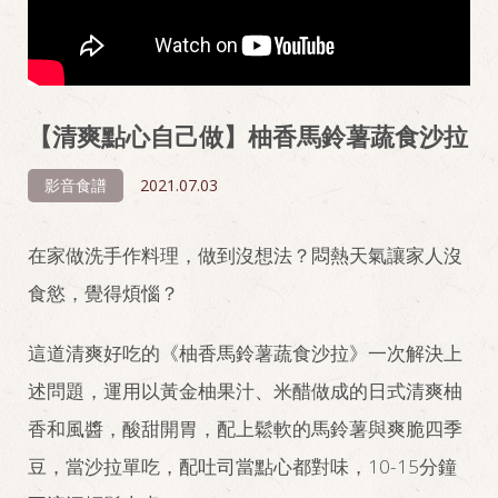
【清爽點心自己做】柚香馬鈴薯蔬食沙拉
影音食譜
2021.07.03
在家做洗手作料理，做到沒想法？悶熱天氣讓家人沒
食慾，覺得煩惱？
這道清爽好吃的《柚香馬鈴薯蔬食沙拉》一次解決上
述問題，運用以黃金柚果汁、米醋做成的日式清爽柚
香和風醬，酸甜開胃，配上鬆軟的馬鈴薯與爽脆四季
豆，當沙拉單吃，配吐司當點心都對味，10-15分鐘