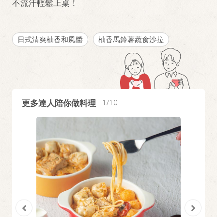
不流汗輕鬆上桌！
日式清爽柚香和風醬
柚香馬鈴薯蔬食沙拉
更多達人陪你做料理
1
10