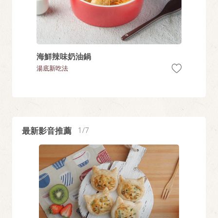
海鮮辣味奶油鍋
暖心萌
湯底新吃法
親子共廚
最新影音推薦
1
7