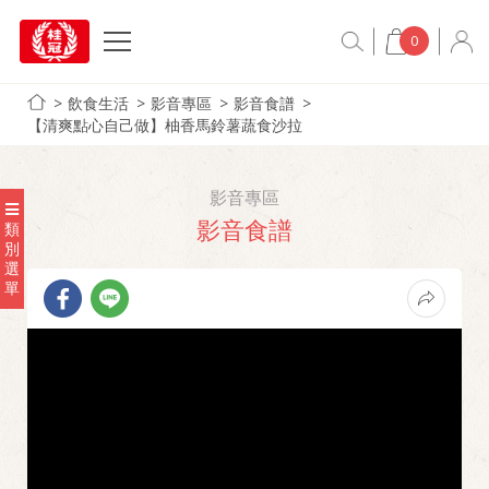
0
飲食生活
影音專區
影音食譜
【清爽點心自己做】柚香馬鈴薯蔬食沙拉
影音專區
影音食譜
類
別
選
單