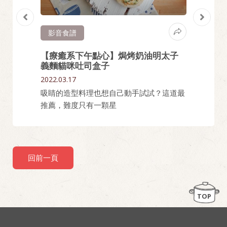
影音食譜
影音
上手
【療癒系下午點心】焗烤奶油明太子
【簡
義麵貓咪吐司盒子
2022.03
2022.03.17
深夜食堂
天氣熱
吸睛的造型料理也想自己動手試試？這道最
好
推薦，難度只有一顆星
回前一頁
TOP