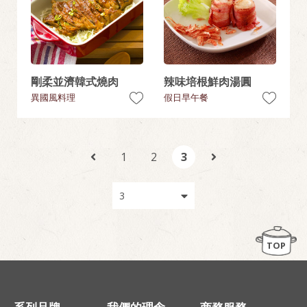
剛柔並濟韓式燒肉
辣味培根鮮肉湯圓
異國風料理
假日早午餐
1
2
3
TOP