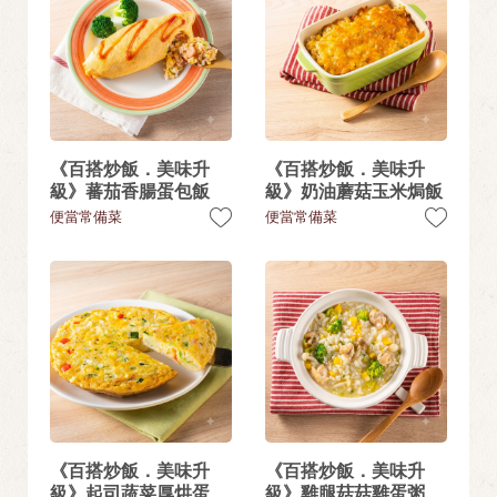
《百搭炒飯．美味升
《百搭炒飯．美味升
級》蕃茄香腸蛋包飯
級》奶油蘑菇玉米焗飯
便當常備菜
便當常備菜
《百搭炒飯．美味升
《百搭炒飯．美味升
級》起司蔬菜厚烘蛋
級》雞腿菇菇雞蛋粥