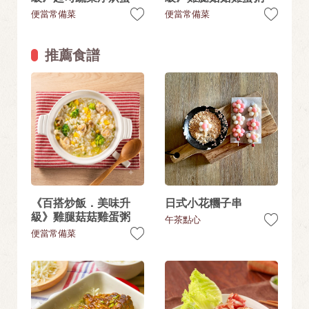
便當常備菜
便當常備菜
推薦食譜
《百搭炒飯．美味升
日式小花糰子串
級》雞腿菇菇雞蛋粥
午茶點心
便當常備菜