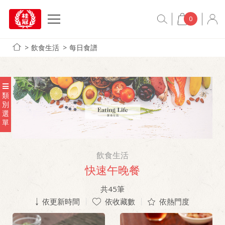
0
飲食生活
每日食譜
類
別
選
單
飲食生活
快速午晚餐
共
45
筆
依更新時間
依收藏數
依熱門度