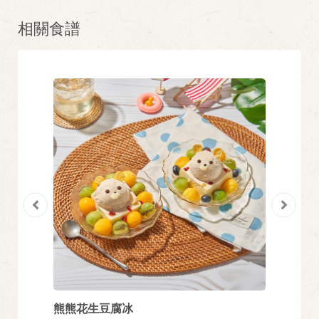
相關食譜
熊熊花生豆腐冰
玫瑰桂