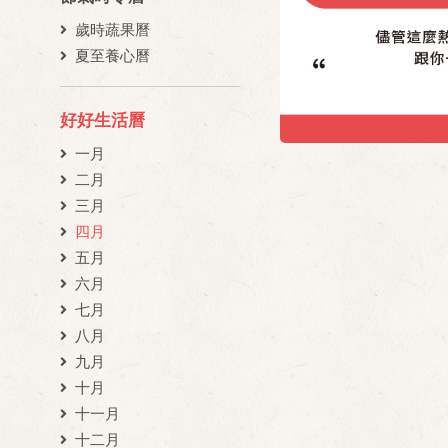
歲時蔬果曆
夏至養心曆
好好生活曆
一月
二月
三月
四月
五月
六月
七月
八月
九月
十月
十一月
十二月