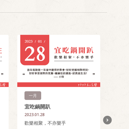
一月
一月
宜吃鍋開趴
宜新
2023.01.28
2023.0
歡樂相聚，不亦樂乎
入廟