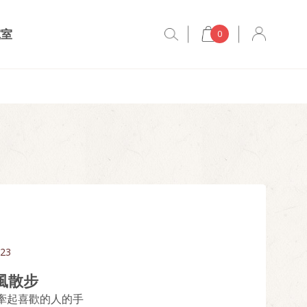
究室
0
.23
風散步
牽起喜歡的人的手