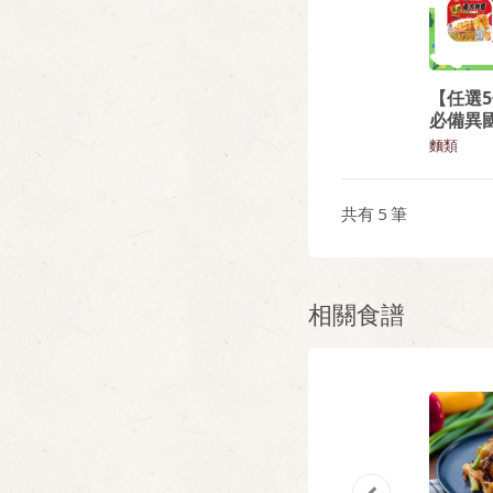
【任選
必備異
麵類
共有
5
筆
相關食譜