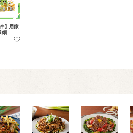
5件】居家
國麵