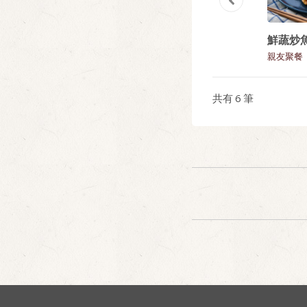
a
蕃茄肉醬燴蔬菜
香芋細煨鮮鴨煲
鮮蔬炒
親友聚餐
親友聚餐
親友聚餐
共有
6
筆