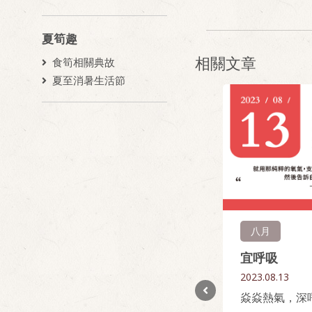
夏筍趣
相關文章
食筍相關典故
夏至消暑生活節
五月
八月
宜吃顆芒果
宜呼吸
2023.05.09
2023.08.13
我的夏天是芒果味的，你的呢？
焱焱熱氣，深