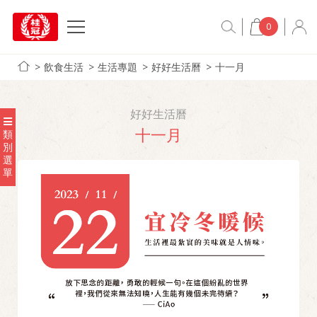
0
飲食生活
生活專題
好好生活曆
十一月
好好生活曆
十一月
類
別
選
單