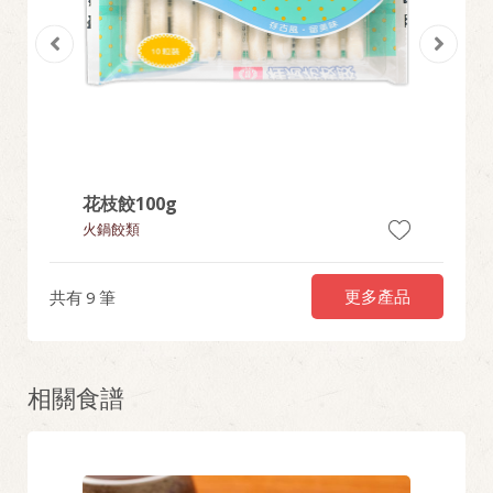
花枝餃100g
雲吞
火鍋餃類
雲吞
更多產品
共有
9
筆
相關食譜