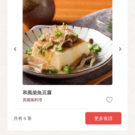
和風柴魚豆腐
濃香起
異國風料理
異國風料
更多食譜
共有
6
筆