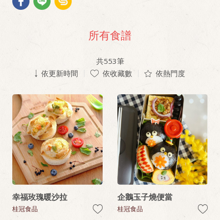
所有食譜
共
553
筆
依更新時間
依收藏數
依熱門度
幸福玫瑰暖沙拉
企鵝玉子燒便當
桂冠食品
桂冠食品