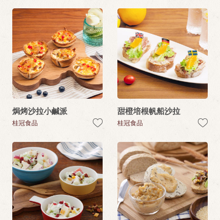
焗烤沙拉小鹹派
甜橙培根帆船沙拉
桂冠食品
桂冠食品