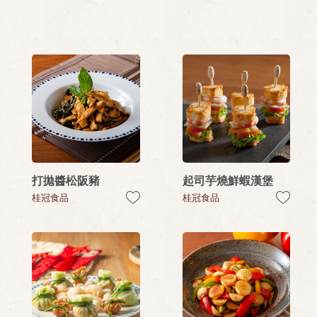
打拋醬松阪豬
起司芋燒鮮蝦漢堡
桂冠食品
桂冠食品