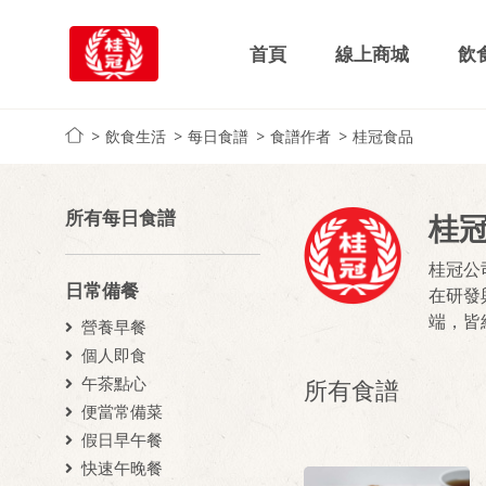
首頁
線上商城
飲
飲食生活
每日食譜
食譜作者
桂冠食品
所有每日食譜
桂
桂冠公
日常備餐
在研發
端，皆
營養早餐
個人即食
午茶點心
所有食譜
便當常備菜
假日早午餐
快速午晚餐