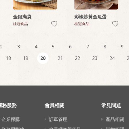
金銀滿袋
彩椒炒黃金魚蛋
桂冠食品
桂冠食品
2
3
4
5
6
7
8
9
18
19
20
21
22
23
24
商務服務
會員相關
常見問題
企業採購
訂單管理
產品相關