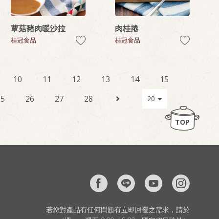
蕈菇豬肉暖沙拉
肉桂捲
桂冠食品
桂冠食品
10
11
12
13
14
15
25
26
27
28
TOP
若您對產品有任何問題有立即回覆之需求，請於