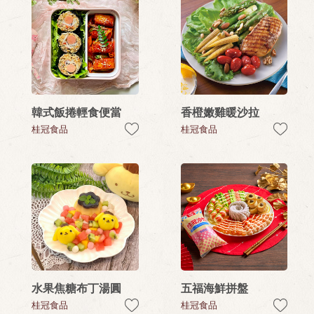
韓式飯捲輕食便當
香橙嫩雞暖沙拉
桂冠食品
桂冠食品
水果焦糖布丁湯圓
五福海鮮拼盤
桂冠食品
桂冠食品