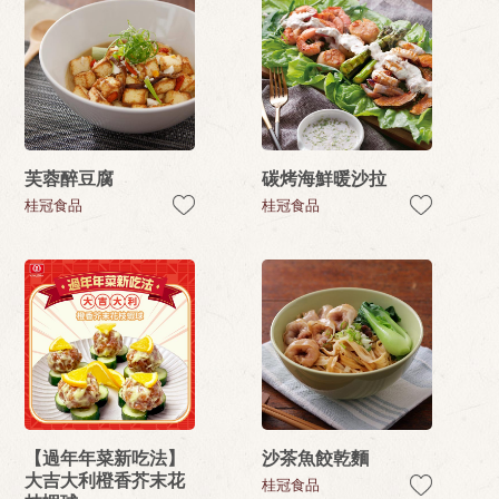
芙蓉醉豆腐
碳烤海鮮暖沙拉
桂冠食品
桂冠食品
【過年年菜新吃法】
沙茶魚餃乾麵
大吉大利橙香芥末花
桂冠食品