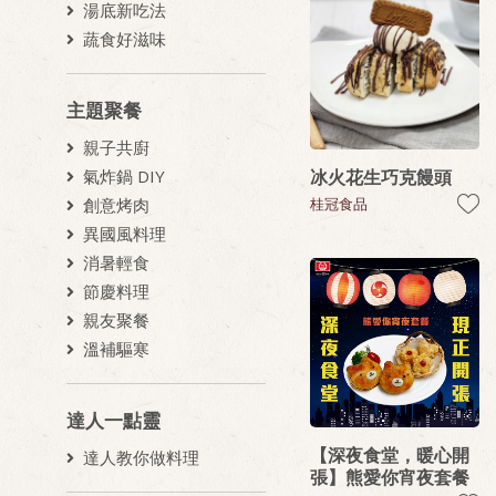
湯底新吃法
蔬食好滋味
主題聚餐
親子共廚
冰火花生巧克饅頭
氣炸鍋 DIY
桂冠食品
創意烤肉
異國風料理
消暑輕食
節慶料理
親友聚餐
溫補驅寒
達人一點靈
【深夜食堂，暖心開
達人教你做料理
張】熊愛你宵夜套餐