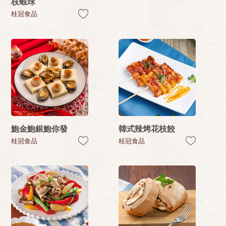
枝蝦球
桂冠食品
鮑金鮑銀鮑你發
韓式辣烤花枝餃
桂冠食品
桂冠食品